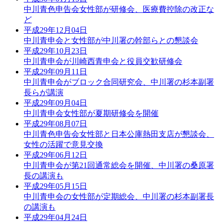
中川青色申告会女性部が研修会、医療費控除の改正な
ど
平成29年12月04日
中川青申会と女性部が中川署の幹部らとの懇談会
平成29年10月23日
中川青申会が川崎西青申会と役員交歓研修会
平成29年09月11日
中川青申会がブロック合同研究会、中川署の杉本副署
長らが講演
平成29年09月04日
中川青申会女性部が夏期研修会を開催
平成29年08月07日
中川青色申告会女性部と日本公庫熱田支店が懇談会、
女性の活躍で意見交換
平成29年06月12日
中川青申会が第21回通常総会を開催、中川署の桑原署
長の講演も
平成29年05月15日
中川青申会の女性部が定期総会、中川署の杉本副署長
の講演も
平成29年04月24日