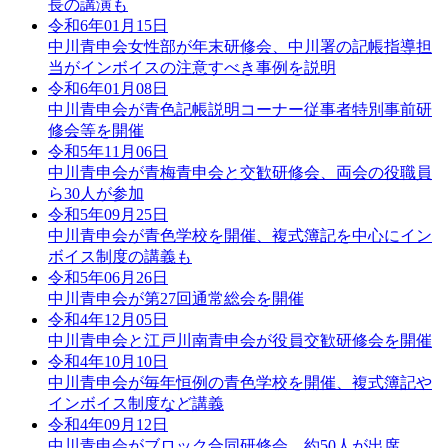
長の講演も
令和6年01月15日
中川青申会女性部が年末研修会、中川署の記帳指導担
当がインボイスの注意すべき事例を説明
令和6年01月08日
中川青申会が青色記帳説明コーナー従事者特別事前研
修会等を開催
令和5年11月06日
中川青申会が青梅青申会と交歓研修会、両会の役職員
ら30人が参加
令和5年09月25日
中川青申会が青色学校を開催、複式簿記を中心にイン
ボイス制度の講義も
令和5年06月26日
中川青申会が第27回通常総会を開催
令和4年12月05日
中川青申会と江戸川南青申会が役員交歓研修会を開催
令和4年10月10日
中川青申会が毎年恒例の青色学校を開催、複式簿記や
インボイス制度など講義
令和4年09月12日
中川青申会がブロック合同研修会、約50人が出席