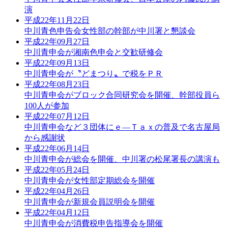
演
平成22年11月22日
中川青色申告会女性部の幹部が中川署と懇談会
平成22年09月27日
中川青申会が湘南色申会と交歓研修会
平成22年09月13日
中川青申会が〝どまつり〟で税をＰＲ
平成22年08月23日
中川青申会がブロック合同研究会を開催、幹部役員ら
100人が参加
平成22年07月12日
中川青申会など３団体にｅ―Ｔａｘの普及で名古屋局
から感謝状
平成22年06月14日
中川青申会が総会を開催、中川署の松尾署長の講演も
平成22年05月24日
中川青申会が女性部定期総会を開催
平成22年04月26日
中川青申会が新規会員説明会を開催
平成22年04月12日
中川青申会が消費税申告指導会を開催