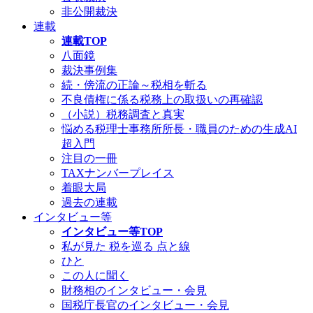
非公開裁決
連載
連載TOP
八面鏡
裁決事例集
続・傍流の正論～税相を斬る
不良債権に係る税務上の取扱いの再確認
（小説）税務調査と真実
悩める税理士事務所所長・職員のための生成AI
超入門
注目の一冊
TAXナンバープレイス
着眼大局
過去の連載
インタビュー等
インタビュー等TOP
私が見た 税を巡る 点と線
ひと
この人に聞く
財務相のインタビュー・会見
国税庁長官のインタビュー・会見