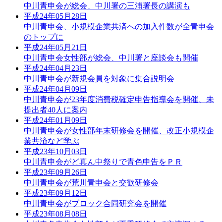
中川青申会が総会、中川署の三浦署長の講演も
平成24年05月28日
中川青申会、小規模企業共済への加入件数が全青申会
のトップに
平成24年05月21日
中川青申会女性部が総会、中川署と座談会も開催
平成24年04月23日
中川青申会が新規会員を対象に集合説明会
平成24年04月09日
中川青申会が23年度消費税確定申告指導会を開催、未
提出者40人に案内
平成24年01月09日
中川青申会が女性部年末研修会を開催、改正小規模企
業共済など学ぶ
平成23年10月03日
中川青申会がど真ん中祭りで青色申告をＰＲ
平成23年09月26日
中川青申会が荒川青申会と交歓研修会
平成23年09月12日
中川青申会がブロック合同研究会を開催
平成23年08月08日