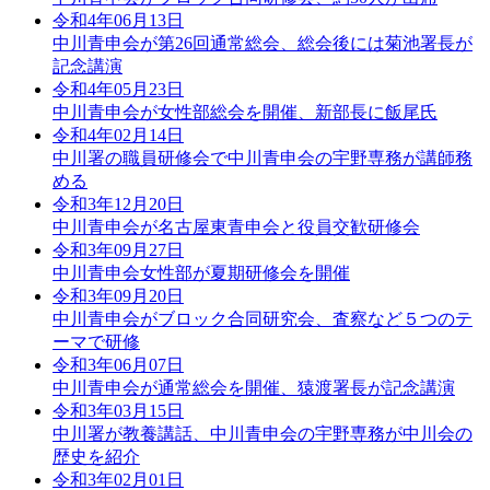
令和4年06月13日
中川青申会が第26回通常総会、総会後には菊池署長が
記念講演
令和4年05月23日
中川青申会が女性部総会を開催、新部長に飯尾氏
令和4年02月14日
中川署の職員研修会で中川青申会の宇野専務が講師務
める
令和3年12月20日
中川青申会が名古屋東青申会と役員交歓研修会
令和3年09月27日
中川青申会女性部が夏期研修会を開催
令和3年09月20日
中川青申会がブロック合同研究会、査察など５つのテ
ーマで研修
令和3年06月07日
中川青申会が通常総会を開催、猿渡署長が記念講演
令和3年03月15日
中川署が教養講話、中川青申会の宇野専務が中川会の
歴史を紹介
令和3年02月01日