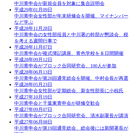
中川青申会が新規会員を対象に集合説明会
平成29年01月09日
中川青申会女性部が年末研修会を開催、マイナンバー
など学ぶ
平成28年11月28日
中川青申会の女性部役員と中川署の幹部が懇談会、税
を考える週間行事で
平成28年11月07日
中川青申会が複式簿記講座、青色学校を８日間開催
平成28年09月12日
中川青申会がブロック合同研究会、100人が参加
平成28年06月13日
中川青申会が第20回通常総会を開催、中村会長が再選
平成28年05月23日
中川青申会女性部が定期総会、新女性部長に小椋氏
平成27年10月19日
中川青申会と千葉東青申会が研修交歓会
平成27年09月07日
中川青申会がブロック合同研究会、清水副署長が講演
平成27年06月08日
中川青申会が第19回通常総会、総会後には新開署長が