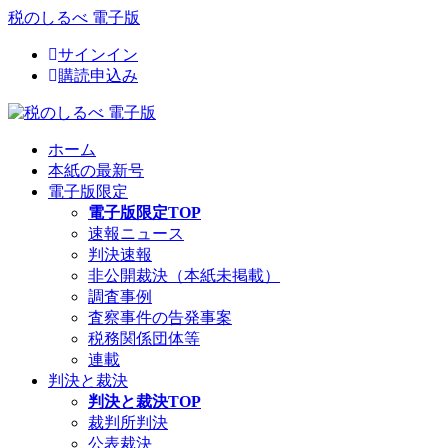
税のしるべ 電子版
サインイン
購読申込み
ホーム
本紙の最新号
電子版限定
電子版限定TOP
速報ニュース
判決速報
非公開裁決（本紙未掲載）
調査事例
査察事件の告発事案
税務関係団体等
連載
判決と裁決
判決と裁決TOP
裁判所判決
公表裁決