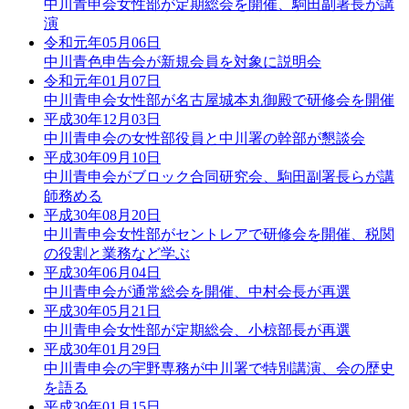
中川青申会女性部が定期総会を開催、駒田副署長が講
演
令和元年05月06日
中川青色申告会が新規会員を対象に説明会
令和元年01月07日
中川青申会女性部が名古屋城本丸御殿で研修会を開催
平成30年12月03日
中川青申会の女性部役員と中川署の幹部が懇談会
平成30年09月10日
中川青申会がブロック合同研究会、駒田副署長らが講
師務める
平成30年08月20日
中川青申会女性部がセントレアで研修会を開催、税関
の役割と業務など学ぶ
平成30年06月04日
中川青申会が通常総会を開催、中村会長が再選
平成30年05月21日
中川青申会女性部が定期総会、小椋部長が再選
平成30年01月29日
中川青申会の宇野専務が中川署で特別講演、会の歴史
を語る
平成30年01月15日