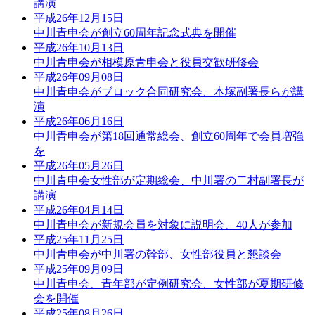
講演
平成26年12月15日
中川青申会が創立60周年記念式典を開催
平成26年10月13日
中川青申会が相模原青申会と役員交歓研修会
平成26年09月08日
中川青申会がブロック合同研究会、本塚副署長らが講
演
平成26年06月16日
中川青申会が第18回通常総会、創立60周年で会員増強
を
平成26年05月26日
中川青申会女性部が定期総会、中川署の二村副署長が
講演
平成26年04月14日
中川青申会が新規会員を対象に説明会、40人が参加
平成25年11月25日
中川青申会が中川署の幹部、女性部役員と懇談会
平成25年09月09日
中川青申会、青年部が定例研究会、女性部が夏期研修
会を開催
平成25年08月26日