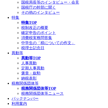
国税局長等のインタビュー・会見
国税庁の幹部に聞く
その他のインタビュー
特集
特集TOP
税制改正の概要
確定申告のポイント
消費税実務問答集
中学生の「税についての作文」
税理士記念日
異動等
異動等TOP
人事異動
定期人事異動
褒章・叙勲
納税表彰
税務関係団体等
税務関係団体等TOP
税務関係団体等ニュース
バックナンバー
利用案内