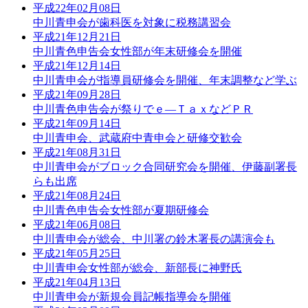
平成22年02月08日
中川青申会が歯科医を対象に税務講習会
平成21年12月21日
中川青色申告会女性部が年末研修会を開催
平成21年12月14日
中川青申会が指導員研修会を開催、年末調整など学ぶ
平成21年09月28日
中川青色申告会が祭りでｅ―ＴａｘなどＰＲ
平成21年09月14日
中川青申会、武蔵府中青申会と研修交歓会
平成21年08月31日
中川青申会がブロック合同研究会を開催、伊藤副署長
らも出席
平成21年08月24日
中川青色申告会女性部が夏期研修会
平成21年06月08日
中川青申会が総会、中川署の鈴木署長の講演会も
平成21年05月25日
中川青申会女性部が総会、新部長に神野氏
平成21年04月13日
中川青申会が新規会員記帳指導会を開催