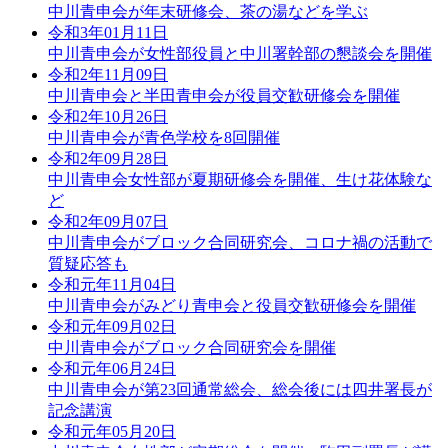
中川青申会が年末研修会、茶の湯などを学ぶ
令和3年01月11日
中川青申会が女性部役員と中川署幹部の懇談会を開催
令和2年11月09日
中川青申会と半田青申会が役員交歓研修会を開催
令和2年10月26日
中川青申会が青色学校を8回開催
令和2年09月28日
中川青申会女性部が夏期研修会を開催、生け花体験な
ど
令和2年09月07日
中川青申会がブロック合同研究会、コロナ禍の活動で
質疑応答も
令和元年11月04日
中川青申会がみどり青申会と役員交歓研修会を開催
令和元年09月02日
中川青申会がブロック合同研究会を開催
令和元年06月24日
中川青申会が第23回通常総会、総会後には四井署長が
記念講演
令和元年05月20日