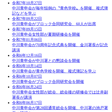
令和7年10月27日
中川青申会が毎年恒例の〝青色学校〟を開催、複式簿
記などを学ぶ
令和7年09月22日
中川青申会がブロック合同研究会、60人が出席
令和7年09月15日
中川青申会女性部が夏期研修会を開催
令和7年01月06日
中川青申会が70周年記念式典を開催、金川署長が記念
講演
令和6年12月16日
中川青申会が中川署との懇談会を開催
令和6年10月14日
中川青申会が青色学校を開催、複式簿記を学ぶ
令和6年10月07日
中川青申会がブロック合同研究会を開催
令和6年06月24日
中川青申会女性部が総会、総会後の研修会では辻井副
署長が講演
令和6年06月17日
中川青申会が第28回通常総会を開催、中川署の池戸署