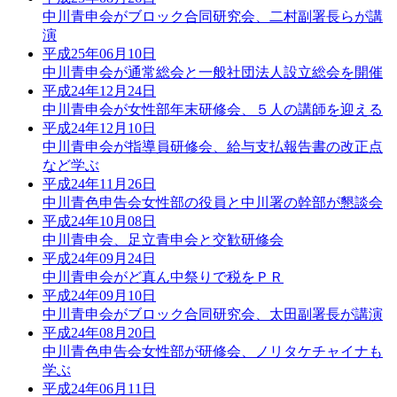
中川青申会がブロック合同研究会、二村副署長らが講
演
平成25年06月10日
中川青申会が通常総会と一般社団法人設立総会を開催
平成24年12月24日
中川青申会が女性部年末研修会、５人の講師を迎える
平成24年12月10日
中川青申会が指導員研修会、給与支払報告書の改正点
など学ぶ
平成24年11月26日
中川青色申告会女性部の役員と中川署の幹部が懇談会
平成24年10月08日
中川青申会、足立青申会と交歓研修会
平成24年09月24日
中川青申会がど真ん中祭りで税をＰＲ
平成24年09月10日
中川青申会がブロック合同研究会、太田副署長が講演
平成24年08月20日
中川青色申告会女性部が研修会、ノリタケチャイナも
学ぶ
平成24年06月11日