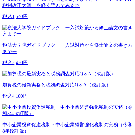
税制改正大綱」を軽く読んでみる本
税込1,540円
税法大学院ガイドブック ー入試対策から修士論文の書き方
までー
税込2,420円
加算税の最新実務と税務調査対応Q＆A（改訂版）
税込4,180円
中小企業投資促進税制・中小企業経営強化税制の実務（令和
8年改訂版）