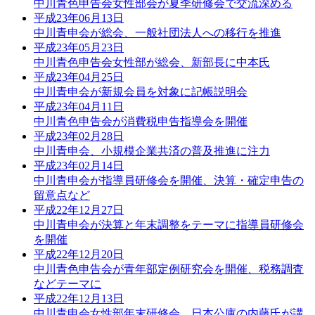
中川青色申告会女性部会が夏季研修会で交流深める
平成23年06月13日
中川青申会が総会、一般社団法人への移行を推進
平成23年05月23日
中川青色申告会女性部が総会、新部長に中本氏
平成23年04月25日
中川青申会が新規会員を対象に記帳説明会
平成23年04月11日
中川青色申告会が消費税申告指導会を開催
平成23年02月28日
中川青申会、小規模企業共済の普及推進に注力
平成23年02月14日
中川青申会が指導員研修会を開催、決算・確定申告の
留意点など
平成22年12月27日
中川青申会が決算と年末調整をテーマに指導員研修会
を開催
平成22年12月20日
中川青色申告会が青年部定例研究会を開催、税務調査
などテーマに
平成22年12月13日
中川青申会女性部年末研修会、日本公庫の内藤氏が講