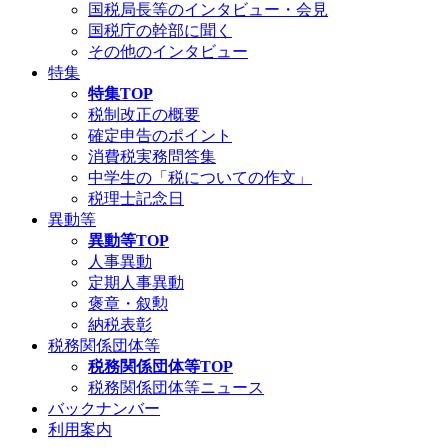
国税局長等のインタビュー・会見
国税庁の幹部に聞く
その他のインタビュー
特集
特集TOP
税制改正の概要
確定申告のポイント
消費税実務問答集
中学生の「税についての作文」
税理士記念日
異動等
異動等TOP
人事異動
定期人事異動
褒章・叙勲
納税表彰
税務関係団体等
税務関係団体等TOP
税務関係団体等ニュース
バックナンバー
利用案内