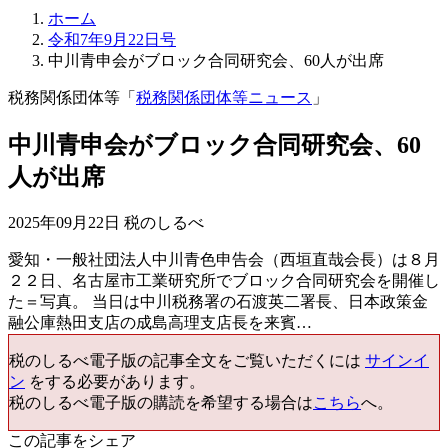
ホーム
令和7年9月22日号
中川青申会がブロック合同研究会、60人が出席
税務関係団体等「
税務関係団体等ニュース
」
中川青申会がブロック合同研究会、60
人が出席
2025年09月22日 税のしるべ
愛知・一般社団法人中川青色申告会（西垣直哉会長）は８月
２２日、名古屋市工業研究所でブロック合同研究会を開催し
た＝写真。 当日は中川税務署の石渡英二署長、日本政策金
融公庫熱田支店の成島高理支店長を来賓…
税のしるべ電子版の記事全文をご覧いただくには
サインイ
ン
をする必要があります。
税のしるべ電子版の購読を希望する場合は
こちら
へ。
この記事をシェア