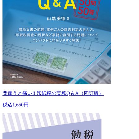
間違うと痛い!! 印紙税の実務Q＆A（四訂版）
税込1,650円