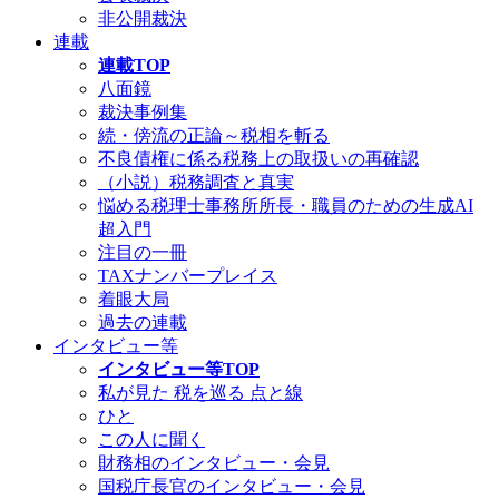
非公開裁決
連載
連載TOP
八面鏡
裁決事例集
続・傍流の正論～税相を斬る
不良債権に係る税務上の取扱いの再確認
（小説）税務調査と真実
悩める税理士事務所所長・職員のための生成AI
超入門
注目の一冊
TAXナンバープレイス
着眼大局
過去の連載
インタビュー等
インタビュー等TOP
私が見た 税を巡る 点と線
ひと
この人に聞く
財務相のインタビュー・会見
国税庁長官のインタビュー・会見