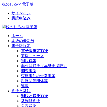
税のしるべ 電子版
サインイン
購読申込み
ホーム
本紙の最新号
電子版限定
電子版限定TOP
速報ニュース
判決速報
非公開裁決（本紙未掲載）
調査事例
査察事件の告発事案
税務関係団体等
連載
判決と裁決
判決と裁決TOP
裁判所判決
公表裁決