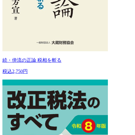
続・傍流の正論 税相を斬る
税込2,750円