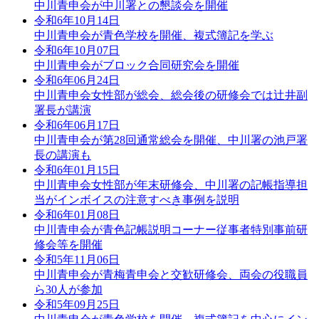
中川青申会が中川署との懇談会を開催
令和6年10月14日
中川青申会が青色学校を開催、複式簿記を学ぶ
令和6年10月07日
中川青申会がブロック合同研究会を開催
令和6年06月24日
中川青申会女性部が総会、総会後の研修会では辻井副
署長が講演
令和6年06月17日
中川青申会が第28回通常総会を開催、中川署の池戸署
長の講演も
令和6年01月15日
中川青申会女性部が年末研修会、中川署の記帳指導担
当がインボイスの注意すべき事例を説明
令和6年01月08日
中川青申会が青色記帳説明コーナー従事者特別事前研
修会等を開催
令和5年11月06日
中川青申会が青梅青申会と交歓研修会、両会の役職員
ら30人が参加
令和5年09月25日