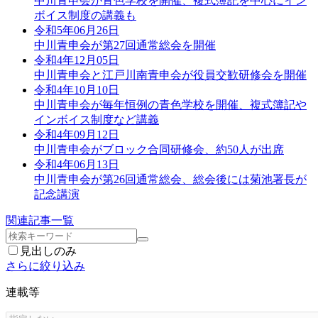
中川青申会が青色学校を開催、複式簿記を中心にイン
ボイス制度の講義も
令和5年06月26日
中川青申会が第27回通常総会を開催
令和4年12月05日
中川青申会と江戸川南青申会が役員交歓研修会を開催
令和4年10月10日
中川青申会が毎年恒例の青色学校を開催、複式簿記や
インボイス制度など講義
令和4年09月12日
中川青申会がブロック合同研修会、約50人が出席
令和4年06月13日
中川青申会が第26回通常総会、総会後には菊池署長が
記念講演
関連記事一覧
見出しのみ
さらに絞り込み
連載等