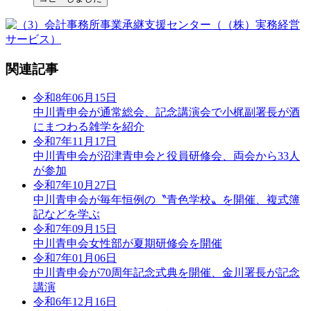
関連記事
令和8年06月15日
中川青申会が通常総会、記念講演会で小梶副署長が酒
にまつわる雑学を紹介
令和7年11月17日
中川青申会が沼津青申会と役員研修会、両会から33人
が参加
令和7年10月27日
中川青申会が毎年恒例の〝青色学校〟を開催、複式簿
記などを学ぶ
令和7年09月15日
中川青申会女性部が夏期研修会を開催
令和7年01月06日
中川青申会が70周年記念式典を開催、金川署長が記念
講演
令和6年12月16日