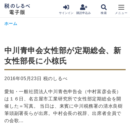
サインイン
購読申込み
ホーム
中川青申会女性部が定期総会、新
女性部長に小椋氏
2016年05月23日 税のしるべ
愛知・一般社団法人中川青色申告会（中村富彦会長）
は１６日、名古屋市工業研究所で女性部定期総会を開
催した＝写真。 当日は、来賓に中川税務署の清水良樹
筆頭副署長らが出席。中村会長の祝辞、出席者全員で
の会歌…