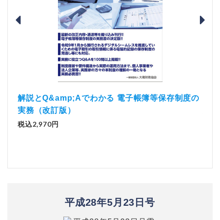
）
「資
解説とQ&amp;Aでわかる 電子帳簿等保存制度の
実務（改訂版）
税込1
税込2,970円
平成28年5月23日号