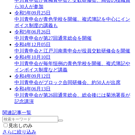
中川青申会が青梅青申会と交歓研修会、両会の役職員
ら30人が参加
令和5年09月25日
中川青申会が青色学校を開催、複式簿記を中心にイン
ボイス制度の講義も
令和5年06月26日
中川青申会が第27回通常総会を開催
令和4年12月05日
中川青申会と江戸川南青申会が役員交歓研修会を開催
令和4年10月10日
中川青申会が毎年恒例の青色学校を開催、複式簿記や
インボイス制度など講義
令和4年09月12日
中川青申会がブロック合同研修会、約50人が出席
令和4年06月13日
中川青申会が第26回通常総会、総会後には菊池署長が
記念講演
関連記事一覧
見出しのみ
さらに絞り込み