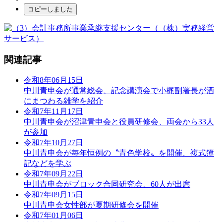
コピーしました
関連記事
令和8年06月15日
中川青申会が通常総会、記念講演会で小梶副署長が酒
にまつわる雑学を紹介
令和7年11月17日
中川青申会が沼津青申会と役員研修会、両会から33人
が参加
令和7年10月27日
中川青申会が毎年恒例の〝青色学校〟を開催、複式簿
記などを学ぶ
令和7年09月22日
中川青申会がブロック合同研究会、60人が出席
令和7年09月15日
中川青申会女性部が夏期研修会を開催
令和7年01月06日