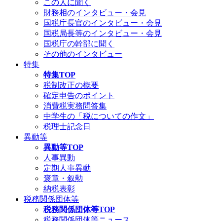
この人に聞く
財務相のインタビュー・会見
国税庁長官のインタビュー・会見
国税局長等のインタビュー・会見
国税庁の幹部に聞く
その他のインタビュー
特集
特集TOP
税制改正の概要
確定申告のポイント
消費税実務問答集
中学生の「税についての作文」
税理士記念日
異動等
異動等TOP
人事異動
定期人事異動
褒章・叙勲
納税表彰
税務関係団体等
税務関係団体等TOP
税務関係団体等ニュース