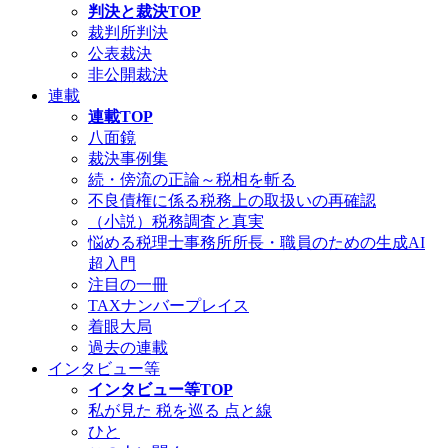
判決と裁決TOP
裁判所判決
公表裁決
非公開裁決
連載
連載TOP
八面鏡
裁決事例集
続・傍流の正論～税相を斬る
不良債権に係る税務上の取扱いの再確認
（小説）税務調査と真実
悩める税理士事務所所長・職員のための生成AI
超入門
注目の一冊
TAXナンバープレイス
着眼大局
過去の連載
インタビュー等
インタビュー等TOP
私が見た 税を巡る 点と線
ひと