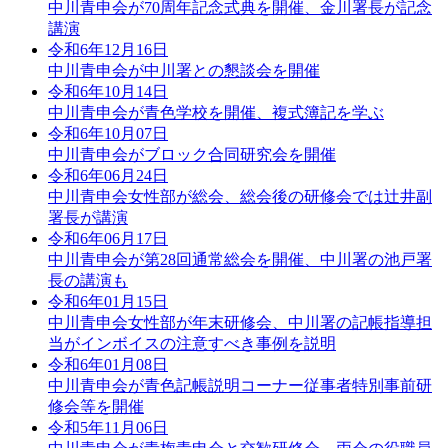
中川青申会が70周年記念式典を開催、金川署長が記念
講演
令和6年12月16日
中川青申会が中川署との懇談会を開催
令和6年10月14日
中川青申会が青色学校を開催、複式簿記を学ぶ
令和6年10月07日
中川青申会がブロック合同研究会を開催
令和6年06月24日
中川青申会女性部が総会、総会後の研修会では辻井副
署長が講演
令和6年06月17日
中川青申会が第28回通常総会を開催、中川署の池戸署
長の講演も
令和6年01月15日
中川青申会女性部が年末研修会、中川署の記帳指導担
当がインボイスの注意すべき事例を説明
令和6年01月08日
中川青申会が青色記帳説明コーナー従事者特別事前研
修会等を開催
令和5年11月06日