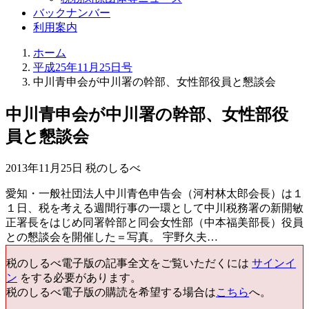
バックナンバー
利用案内
ホーム
平成25年11月25日号
中川青申会が中川署の幹部、女性部役員と懇談会
中川青申会が中川署の幹部、女性部役
員と懇談会
2013年11月25日 税のしるべ
愛知・一般社団法人中川青色申告会（河村林太郎会長）は１
１日、税を考える週間行事の一環として中川税務署の新開敏
正署長をはじめ同署幹部と同会女性部（中本福美部長）役員
との懇談会を開催した＝写真。 宇野久夫…
税のしるべ電子版の記事全文をご覧いただくには
サインイ
ン
をする必要があります。
税のしるべ電子版の購読を希望する場合は
こちら
へ。