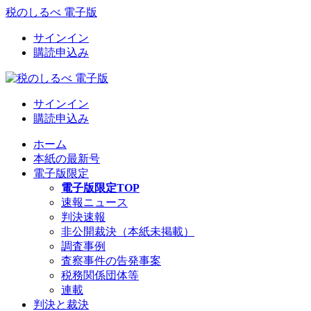
税のしるべ 電子版
サインイン
購読申込み
サインイン
購読申込み
ホーム
本紙の最新号
電子版限定
電子版限定TOP
速報ニュース
判決速報
非公開裁決（本紙未掲載）
調査事例
査察事件の告発事案
税務関係団体等
連載
判決と裁決