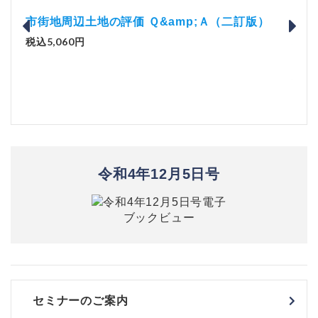
訂版）
解説とQ&amp;Aでわかる 電子帳簿等保存制度の
実務（改訂版）
税込2,970円
令和4年12月5日号
セミナーのご案内