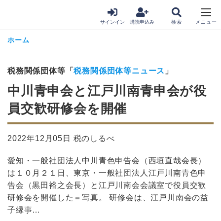
サインイン
購読申込み
ホーム
税務関係団体等「
税務関係団体等ニュース
」
中川青申会と江戸川南青申会が役
員交歓研修会を開催
2022年12月05日 税のしるべ
愛知・一般社団法人中川青色申告会（西垣直哉会長）
は１０月２１日、東京・一般社団法人江戸川南青色申
告会（黒田裕之会長）と江戸川南会会議室で役員交歓
研修会を開催した＝写真。 研修会は、江戸川南会の益
子縁事…