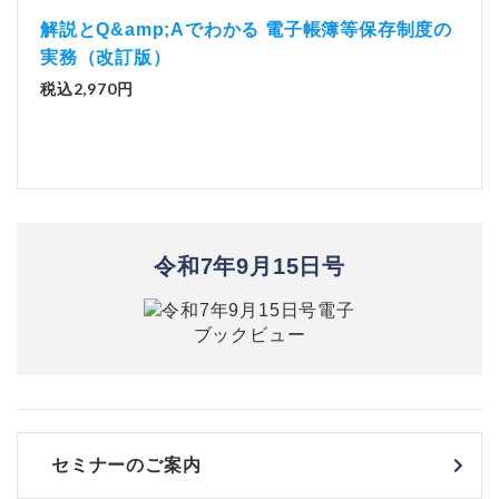
）
「資
解説とQ&amp;Aでわかる 電子帳簿等保存制度の
実務（改訂版）
税込1
税込2,970円
令和7年9月15日号
セミナーのご案内