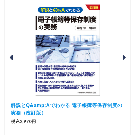
）
「資
解説とQ&amp;Aでわかる 電子帳簿等保存制度の
実務（改訂版）
税込1
税込2,970円