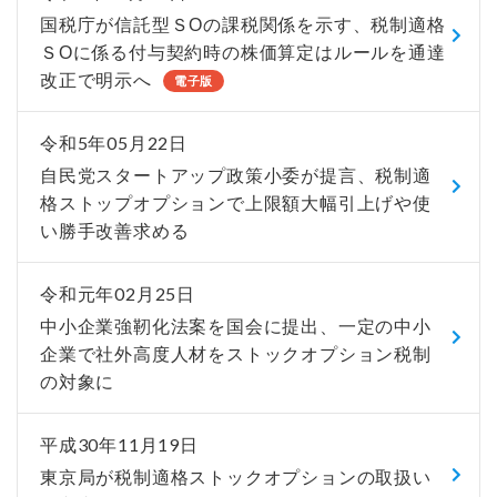
国税庁が信託型ＳОの課税関係を示す、税制適格
ＳОに係る付与契約時の株価算定はルールを通達
改正で明示へ
電子版
令和5年05月22日
自民党スタートアップ政策小委が提言、税制適
格ストップオプションで上限額大幅引上げや使
い勝手改善求める
令和元年02月25日
中小企業強靭化法案を国会に提出、一定の中小
企業で社外高度人材をストックオプション税制
の対象に
平成30年11月19日
東京局が税制適格ストックオプションの取扱い