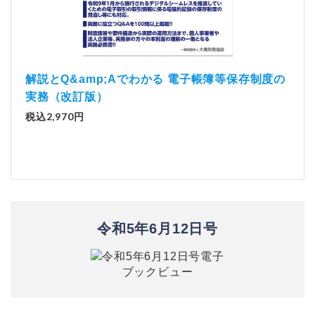
）
「資
解説とQ&amp;Aでわかる 電子帳簿等保存制度の
実務（改訂版）
税込1
税込2,970円
令和5年6月12日号