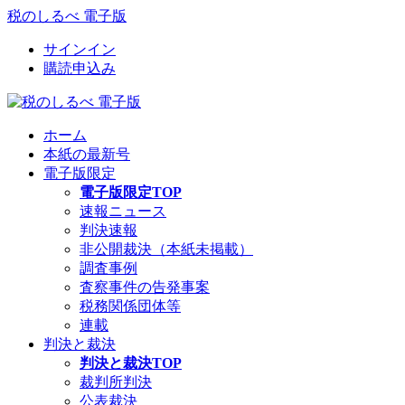
税のしるべ 電子版
サインイン
購読申込み
ホーム
本紙の最新号
電子版限定
電子版限定TOP
速報ニュース
判決速報
非公開裁決（本紙未掲載）
調査事例
査察事件の告発事案
税務関係団体等
連載
判決と裁決
判決と裁決TOP
裁判所判決
公表裁決