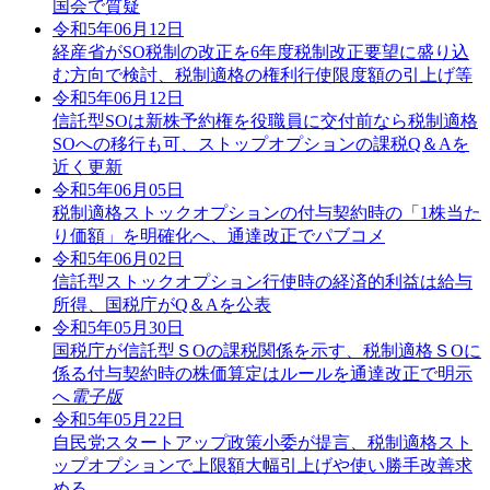
国会で質疑
令和5年06月12日
経産省がSO税制の改正を6年度税制改正要望に盛り込
む方向で検討、税制適格の権利行使限度額の引上げ等
令和5年06月12日
信託型SOは新株予約権を役職員に交付前なら税制適格
SOへの移行も可、ストップオプションの課税Q＆Aを
近く更新
令和5年06月05日
税制適格ストックオプションの付与契約時の「1株当た
り価額」を明確化へ、通達改正でパブコメ
令和5年06月02日
信託型ストックオプション行使時の経済的利益は給与
所得、国税庁がQ＆Aを公表
令和5年05月30日
国税庁が信託型ＳОの課税関係を示す、税制適格ＳОに
係る付与契約時の株価算定はルールを通達改正で明示
へ
電子版
令和5年05月22日
自民党スタートアップ政策小委が提言、税制適格スト
ップオプションで上限額大幅引上げや使い勝手改善求
める