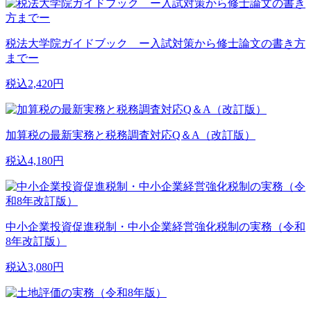
税法大学院ガイドブック ー入試対策から修士論文の書き方
までー
税込2,420円
加算税の最新実務と税務調査対応Q＆A（改訂版）
税込4,180円
中小企業投資促進税制・中小企業経営強化税制の実務（令和
8年改訂版）
税込3,080円