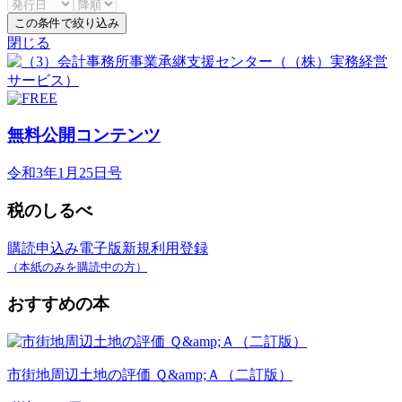
この条件で絞り込み
閉じる
無料公開コンテンツ
令和3年1月25日号
税のしるべ
購読申込み
電子版新規利用登録
（本紙のみを購読中の方）
おすすめの本
市街地周辺土地の評価 Ｑ&amp;Ａ（二訂版）