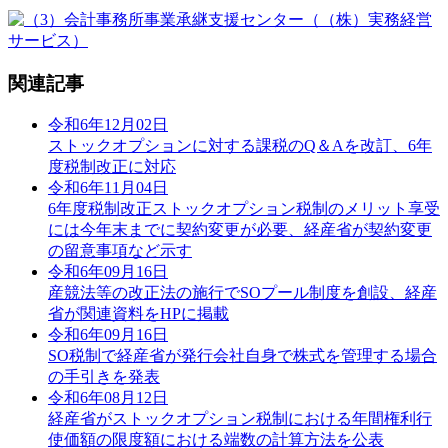
関連記事
令和6年12月02日
ストックオプションに対する課税のQ＆Aを改訂、6年
度税制改正に対応
令和6年11月04日
6年度税制改正ストックオプション税制のメリット享受
には今年末までに契約変更が必要、経産省が契約変更
の留意事項など示す
令和6年09月16日
産競法等の改正法の施行でSOプール制度を創設、経産
省が関連資料をHPに掲載
令和6年09月16日
SO税制で経産省が発行会社自身で株式を管理する場合
の手引きを発表
令和6年08月12日
経産省がストックオプション税制における年間権利行
使価額の限度額における端数の計算方法を公表