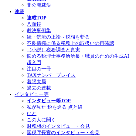
非公開裁決
連載
連載TOP
八面鏡
裁決事例集
続・傍流の正論～税相を斬る
不良債権に係る税務上の取扱いの再確認
（小説）税務調査と真実
悩める税理士事務所所長・職員のための生成AI
超入門
注目の一冊
TAXナンバープレイス
着眼大局
過去の連載
インタビュー等
インタビュー等TOP
私が見た 税を巡る 点と線
ひと
この人に聞く
財務相のインタビュー・会見
国税庁長官のインタビュー・会見