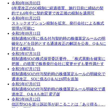
令和6年06月03日
6年度改正のSO税制に経過措置、施行日前に締結の契
約でも6年中に契約変更で改正後の税制を適用可
令和6年01月22日
ストックオプション税制を拡充、発行会社による株式
管理が可能に
令和5年09月11日
税制適格SO等に係る付与契約時の株価算定ルールの明
確化などを目的とする通達改正の解説を公表、Q＆Aに
対する解説も
令和5年07月31日
税制適格SOの株式保管委託要件、「株式異動を確実に
把握」の措置で株券発行会社に変更せずも要件満たす
令和5年07月17日
税制適格SOの付与契約時の株価算定ルールの明確化で
通達改正、SOに係るQ＆Aは6問を追加
令和5年07月07日
税制適格SOの付与契約時の株価算定ルール明確化で通
達改正、Q＆Aも改訂
電子版
令和5年06月12日
信託型SOを巡り訴訟等が起こることは「あり得る」、