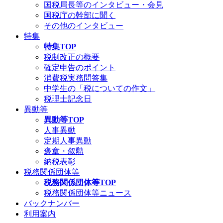
国税局長等のインタビュー・会見
国税庁の幹部に聞く
その他のインタビュー
特集
特集TOP
税制改正の概要
確定申告のポイント
消費税実務問答集
中学生の「税についての作文」
税理士記念日
異動等
異動等TOP
人事異動
定期人事異動
褒章・叙勲
納税表彰
税務関係団体等
税務関係団体等TOP
税務関係団体等ニュース
バックナンバー
利用案内