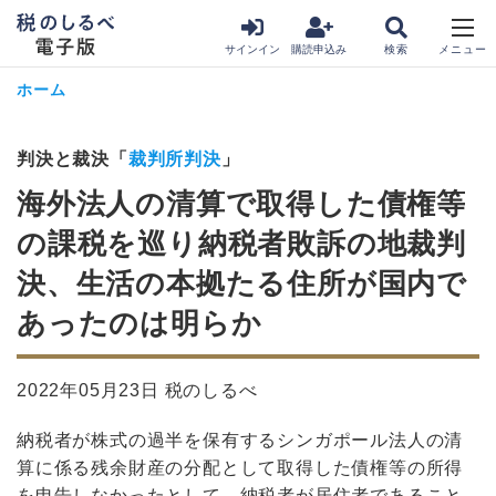
サインイン
購読申込み
ホーム
判決と裁決「
裁判所判決
」
海外法人の清算で取得した債権等
の課税を巡り納税者敗訴の地裁判
決、生活の本拠たる住所が国内で
あったのは明らか
2022年05月23日 税のしるべ
納税者が株式の過半を保有するシンガポール法人の清
算に係る残余財産の分配として取得した債権等の所得
を申告しなかったとして、納税者が居住者であること