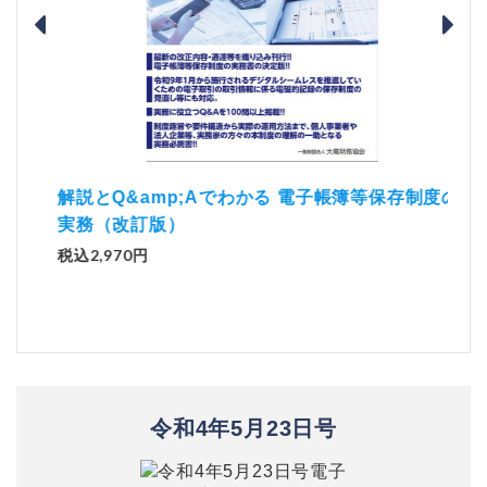
）
「資
解説とQ&amp;Aでわかる 電子帳簿等保存制度の
実務（改訂版）
税込1
税込2,970円
令和4年5月23日号