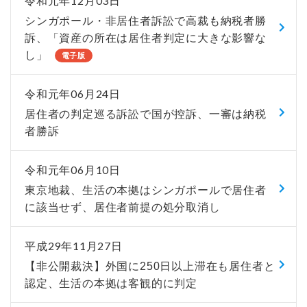
令和元年12月03日
シンガポール・非居住者訴訟で高裁も納税者勝
訴、「資産の所在は居住者判定に大きな影響な
し」
電子版
令和元年06月24日
居住者の判定巡る訴訟で国が控訴、一審は納税
者勝訴
令和元年06月10日
東京地裁、生活の本拠はシンガポールで居住者
に該当せず、居住者前提の処分取消し
平成29年11月27日
【非公開裁決】外国に250日以上滞在も居住者と
認定、生活の本拠は客観的に判定