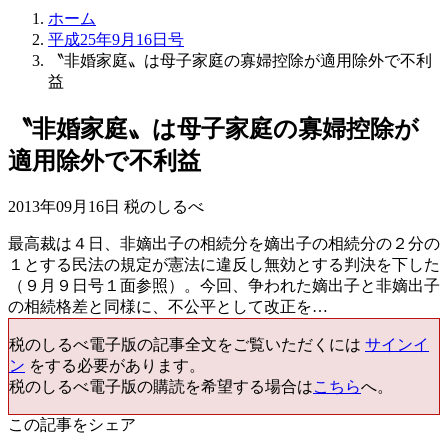
ホーム
平成25年9月16日号
〝非婚家庭〟は母子家庭の寡婦控除が適用除外で不利
益
〝非婚家庭〟は母子家庭の寡婦控除が
適用除外で不利益
2013年09月16日 税のしるべ
最高裁は４日、非嫡出子の相続分を嫡出子の相続分の２分の
１とする民法の規定が憲法に違反し無効とする判決を下した
（９月９日号１面参照）。今回、争われた嫡出子と非嫡出子
の相続格差と同様に、不公平として改正を…
税のしるべ電子版の記事全文をご覧いただくには
サインイ
ン
をする必要があります。
税のしるべ電子版の購読を希望する場合は
こちら
へ。
この記事をシェア