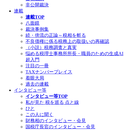
非公開裁決
連載
連載TOP
八面鏡
裁決事例集
続・傍流の正論～税相を斬る
不良債権に係る税務上の取扱いの再確認
（小説）税務調査と真実
悩める税理士事務所所長・職員のための生成AI
超入門
注目の一冊
TAXナンバープレイス
着眼大局
過去の連載
インタビュー等
インタビュー等TOP
私が見た 税を巡る 点と線
ひと
この人に聞く
財務相のインタビュー・会見
国税庁長官のインタビュー・会見