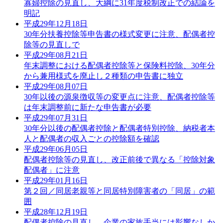
寡婦控除の見直し、大綱に31年度税制改正での結論を
明記
平成29年12月18日
30年分扶養控除等申告書の様式変更に注意、配偶者控
除等の見直しで
平成29年08月21日
年末調整における配偶者控除等と保険料控除、30年分
から兼用様式を廃止し２種類の申告書に独立
平成29年08月07日
30年以後の源泉徴収等の変更点に注意、配偶者控除等
は年末調整前に新たな申告書が必要
平成29年07月31日
30年分以後の配偶者控除と配偶者特別控除、納税者本
人と配偶者の収入ごとの控除額を確認
平成29年06月05日
配偶者控除等の見直し、改正前後で異なる「控除対象
配偶者」に注意
平成29年01月16日
第２回／同居老親等と同居特別障害者の「同居」の範
囲
平成28年12月19日
配偶者控除の見直し、企業の家族手当には影響なしか