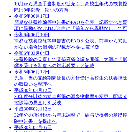
10月から児童手当制度が拡充も、高校生年代の扶養控
除は8年以降、縮小の方向
令和6年06月17日
簡易な扶養控除等申告書のFAQを公表、記載すべき事
項に異動がなければ余白に「前年から異動なし」で可
令和6年06月10日
簡易な扶養控除等申告書のFAQを公表、前年から異動
がない場合は個別の記載が不要に
電子版
令和6年03月04日
扶養控除の見直しで関係府省会議を開催、大綱に「影
響を受ける制度への対応必要」と記載
令和5年06月12日
児童手当の支給期間延長の方針受け高校生の扶養控除
の取扱いを整理へ
平成30年03月12日
30年度分以後の給与所得の源泉徴収票を変更、配偶者
控除等の見直しを反映
平成30年02月12日
32年分の所得税から年末調整で「給与所得者の基礎控
除申告書」を提出へ
平成30年02月05日