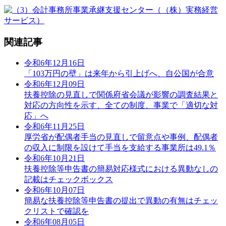
関連記事
令和6年12月16日
「103万円の壁」は来年から引上げへ、自公国が合意
令和6年12月09日
扶養控除の見直しで関係府省会議が影響の調査結果と
対応の方向性を示す、全ての制度、事業で「適切な対
応」へ
令和6年11月25日
厚労省が配偶者手当の見直しで留意点や事例、配偶者
の収入に制限を設けて手当を支給する事業所は49.1％
令和6年10月21日
扶養控除等申告書の簡易対応様式における異動なしの
記載はチェックボックス
令和6年10月07日
簡易な扶養控除等申告書の提出で異動の有無はチェッ
クリストで確認を
令和6年08月05日