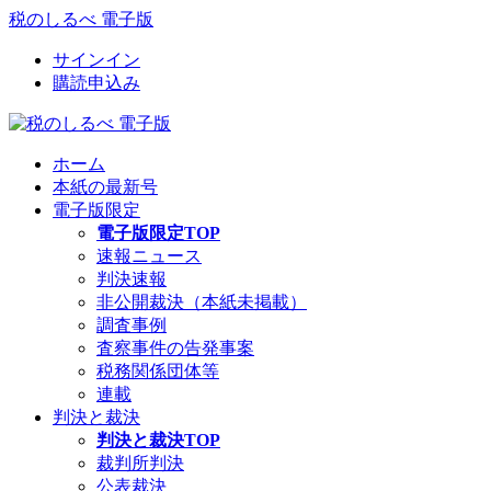
税のしるべ 電子版
サインイン
購読申込み
ホーム
本紙の最新号
電子版限定
電子版限定TOP
速報ニュース
判決速報
非公開裁決（本紙未掲載）
調査事例
査察事件の告発事案
税務関係団体等
連載
判決と裁決
判決と裁決TOP
裁判所判決
公表裁決