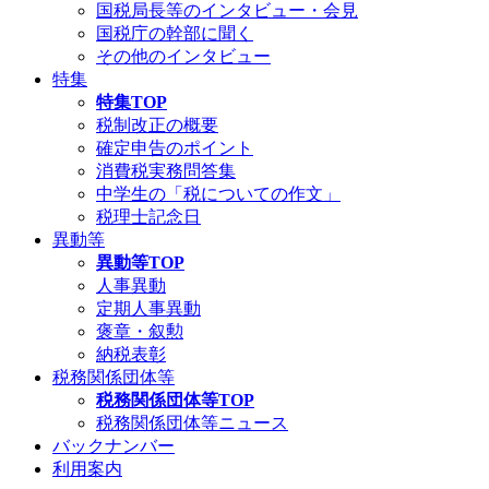
国税局長等のインタビュー・会見
国税庁の幹部に聞く
その他のインタビュー
特集
特集TOP
税制改正の概要
確定申告のポイント
消費税実務問答集
中学生の「税についての作文」
税理士記念日
異動等
異動等TOP
人事異動
定期人事異動
褒章・叙勲
納税表彰
税務関係団体等
税務関係団体等TOP
税務関係団体等ニュース
バックナンバー
利用案内