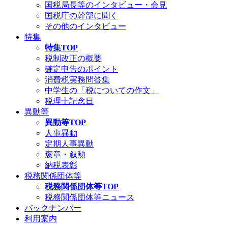
国税局長等のインタビュー・会見
国税庁の幹部に聞く
その他のインタビュー
特集
特集TOP
税制改正の概要
確定申告のポイント
消費税実務問答集
中学生の「税についての作文」
税理士記念日
異動等
異動等TOP
人事異動
定期人事異動
褒章・叙勲
納税表彰
税務関係団体等
税務関係団体等TOP
税務関係団体等ニュース
バックナンバー
利用案内