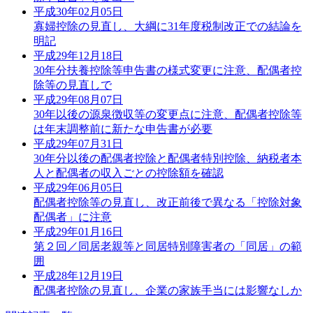
平成30年02月05日
寡婦控除の見直し、大綱に31年度税制改正での結論を
明記
平成29年12月18日
30年分扶養控除等申告書の様式変更に注意、配偶者控
除等の見直しで
平成29年08月07日
30年以後の源泉徴収等の変更点に注意、配偶者控除等
は年末調整前に新たな申告書が必要
平成29年07月31日
30年分以後の配偶者控除と配偶者特別控除、納税者本
人と配偶者の収入ごとの控除額を確認
平成29年06月05日
配偶者控除等の見直し、改正前後で異なる「控除対象
配偶者」に注意
平成29年01月16日
第２回／同居老親等と同居特別障害者の「同居」の範
囲
平成28年12月19日
配偶者控除の見直し、企業の家族手当には影響なしか