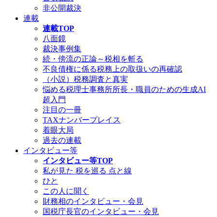
非公開裁決
連載
連載TOP
八面鏡
裁決事例集
続・傍流の正論～税相を斬る
不良債権に係る税務上の取扱いの再確認
（小説）税務調査と真実
悩める税理士事務所所長・職員のための生成AI
超入門
注目の一冊
TAXナンバープレイス
着眼大局
過去の連載
インタビュー等
インタビュー等TOP
私が見た 税を巡る 点と線
ひと
この人に聞く
財務相のインタビュー・会見
国税庁長官のインタビュー・会見