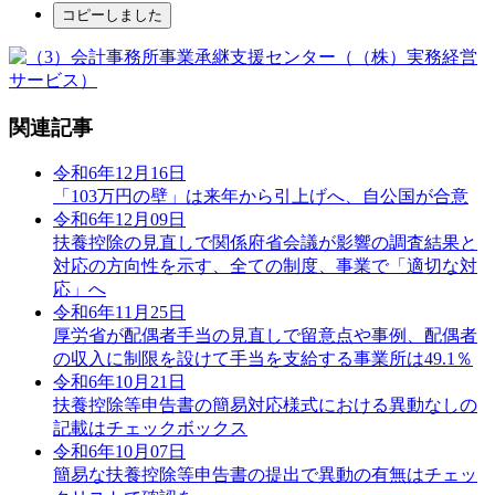
コピーしました
関連記事
令和6年12月16日
「103万円の壁」は来年から引上げへ、自公国が合意
令和6年12月09日
扶養控除の見直しで関係府省会議が影響の調査結果と
対応の方向性を示す、全ての制度、事業で「適切な対
応」へ
令和6年11月25日
厚労省が配偶者手当の見直しで留意点や事例、配偶者
の収入に制限を設けて手当を支給する事業所は49.1％
令和6年10月21日
扶養控除等申告書の簡易対応様式における異動なしの
記載はチェックボックス
令和6年10月07日
簡易な扶養控除等申告書の提出で異動の有無はチェッ