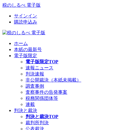
税のしるべ 電子版
サインイン
購読申込み
ホーム
本紙の最新号
電子版限定
電子版限定TOP
速報ニュース
判決速報
非公開裁決（本紙未掲載）
調査事例
査察事件の告発事案
税務関係団体等
連載
判決と裁決
判決と裁決TOP
裁判所判決
公表裁決