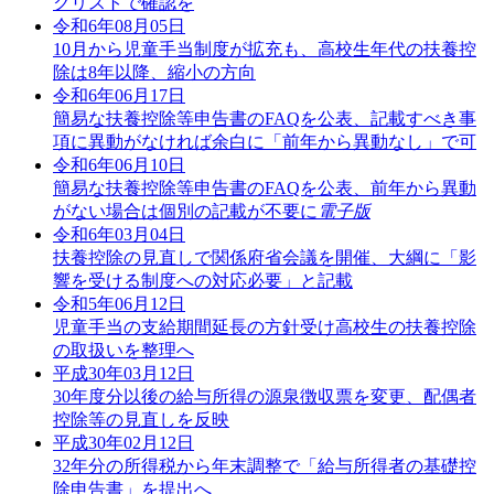
クリストで確認を
令和6年08月05日
10月から児童手当制度が拡充も、高校生年代の扶養控
除は8年以降、縮小の方向
令和6年06月17日
簡易な扶養控除等申告書のFAQを公表、記載すべき事
項に異動がなければ余白に「前年から異動なし」で可
令和6年06月10日
簡易な扶養控除等申告書のFAQを公表、前年から異動
がない場合は個別の記載が不要に
電子版
令和6年03月04日
扶養控除の見直しで関係府省会議を開催、大綱に「影
響を受ける制度への対応必要」と記載
令和5年06月12日
児童手当の支給期間延長の方針受け高校生の扶養控除
の取扱いを整理へ
平成30年03月12日
30年度分以後の給与所得の源泉徴収票を変更、配偶者
控除等の見直しを反映
平成30年02月12日
32年分の所得税から年末調整で「給与所得者の基礎控
除申告書」を提出へ