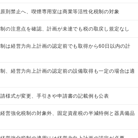
は原則禁止へ、喫煙専用室は商業等活性化税制の対象
税制の注意点を確認、計画が未達でも税の取戻し規定なし
制は経営力向上計画の認定前でも取得から60日以内の計
非上場株式の評価の仕方と記載
市街地周辺土地の評
例（令和8年版）
&amp;Ａ（二訂版
税制、経営力向上計画の認定前の設備取得も一定の場合は適
税込4,950円
税込5,060円
申請様式が変更、手引きや申請書の記載例も公表
業経営強化税制の対象外、固定資産税の半減特例と器具備品