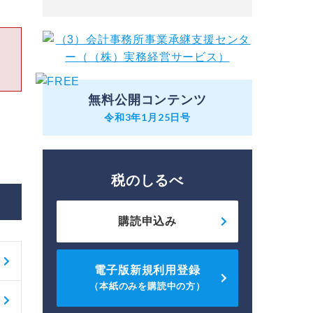
無料公開コンテンツ
令和3年1月25日号
税のしるべ
購読申込み
電子版新規利用登録
（本紙のみを購読中の方）