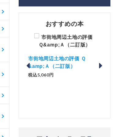
おすすめの本
価 Ｑ
「資産承継」（2
）
解説とQ&amp;Aでわかる 電子
No.44）
帳簿等保存制度の実務（改訂
税込1,500円
版）
税込2,970円