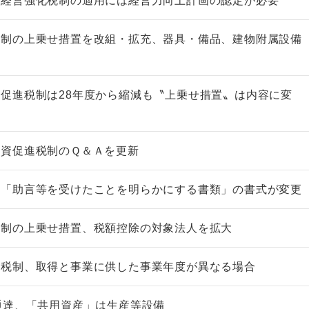
業経営強化税制の適用には経営力向上計画の認定が必要
税制の上乗せ措置を改組・拡充、器具・備品、建物附属設備
促進税制は28年度から縮減も〝上乗せ措置〟は内容に変
投資促進税制のＱ＆Ａを更新
の「助言等を受けたことを明らかにする書類」の書式が変更
税制の上乗せ措置、税額控除の対象法人を拡大
進税制、取得と事業に供した事業年度が異なる場合
通達、「共用資産」は生産等設備