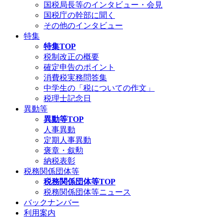
国税局長等のインタビュー・会見
国税庁の幹部に聞く
その他のインタビュー
特集
特集TOP
税制改正の概要
確定申告のポイント
消費税実務問答集
中学生の「税についての作文」
税理士記念日
異動等
異動等TOP
人事異動
定期人事異動
褒章・叙勲
納税表彰
税務関係団体等
税務関係団体等TOP
税務関係団体等ニュース
バックナンバー
利用案内