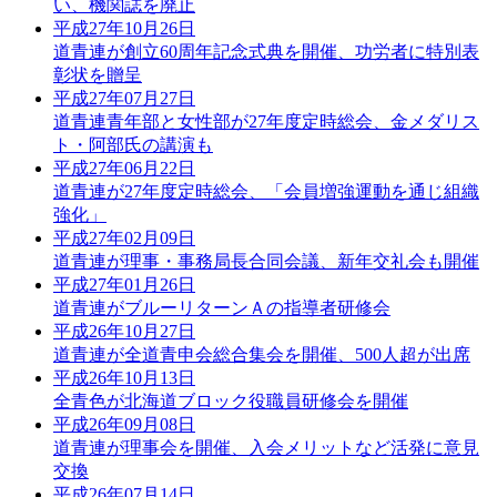
い、機関誌を廃止
平成27年10月26日
道青連が創立60周年記念式典を開催、功労者に特別表
彰状を贈呈
平成27年07月27日
道青連青年部と女性部が27年度定時総会、金メダリス
ト・阿部氏の講演も
平成27年06月22日
道青連が27年度定時総会、「会員増強運動を通じ組織
強化」
平成27年02月09日
道青連が理事・事務局長合同会議、新年交礼会も開催
平成27年01月26日
道青連がブルーリターンＡの指導者研修会
平成26年10月27日
道青連が全道青申会総合集会を開催、500人超が出席
平成26年10月13日
全青色が北海道ブロック役職員研修会を開催
平成26年09月08日
道青連が理事会を開催、入会メリットなど活発に意見
交換
平成26年07月14日