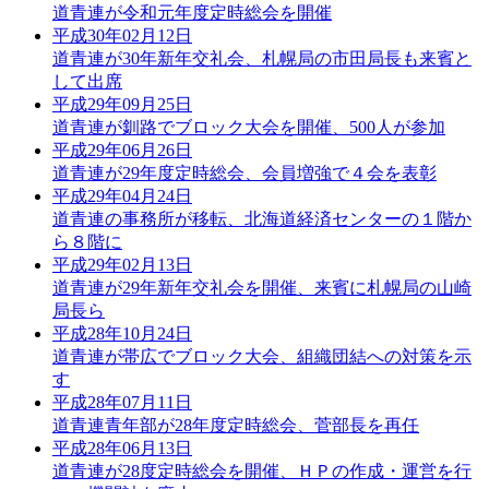
道青連が令和元年度定時総会を開催
平成30年02月12日
道青連が30年新年交礼会、札幌局の市田局長も来賓と
して出席
平成29年09月25日
道青連が釧路でブロック大会を開催、500人が参加
平成29年06月26日
道青連が29年度定時総会、会員増強で４会を表彰
平成29年04月24日
道青連の事務所が移転、北海道経済センターの１階か
ら８階に
平成29年02月13日
道青連が29年新年交礼会を開催、来賓に札幌局の山崎
局長ら
平成28年10月24日
道青連が帯広でブロック大会、組織団結への対策を示
す
平成28年07月11日
道青連青年部が28年度定時総会、菅部長を再任
平成28年06月13日
道青連が28度定時総会を開催、ＨＰの作成・運営を行