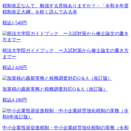
税制改正なんて、勉強する意味ありますか？－「令和８年度
税制改正大綱」を軽く読んでみる本
税込1,540円
税法大学院ガイドブック ー入試対策から修士論文の書き方
までー
税込2,420円
加算税の最新実務と税務調査対応Q＆A（改訂版）
税込4,180円
中小企業投資促進税制・中小企業経営強化税制の実務（令和