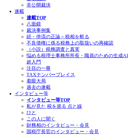
非公開裁決
連載
連載TOP
八面鏡
裁決事例集
続・傍流の正論～税相を斬る
不良債権に係る税務上の取扱いの再確認
（小説）税務調査と真実
悩める税理士事務所所長・職員のための生成AI
超入門
注目の一冊
TAXナンバープレイス
着眼大局
過去の連載
インタビュー等
インタビュー等TOP
私が見た 税を巡る 点と線
ひと
この人に聞く
財務相のインタビュー・会見
国税庁長官のインタビュー・会見