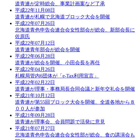
道青連が定時総会、事業計画案など了承
平成22年11月08日
道青連が札幌で北海道ブロック大会を開催
平成22年07月26日
北海道青色申告会連合会女性部会が総会、新部会長に
佐原氏
平成22年07月12日
道青連青年部会が総会を開催
平成22年06月28日
道青連が総会を開催、小田会長を再任
平成22年04月26日
札幌局管内6団体が「e-Tax利用宣言」
平成22年02月22日
道青連が理事・事務局長合同会議と新年交礼会を開催
平成21年10月12日
道青連が第55回ブロック大会を開催、全道各地から８
００人が参加
平成21年09月28日
道青連が理事会、会員問題で活発に意見
平成21年07月27日
北海道青色申告会連合会女性部が総会、食の講演会も