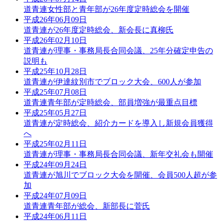
道青連女性部と青年部が26年度定時総会を開催
平成26年06月09日
道青連が26年度定時総会、新会長に真柳氏
平成26年02月10日
道青連が理事・事務局長合同会議、25年分確定申告の
説明も
平成25年10月28日
道青連が伊達紋別市でブロック大会、600人が参加
平成25年07月08日
道青連青年部が定時総会、部員増強が最重点目標
平成25年05月27日
道青連が定時総会、紹介カードを導入し新規会員獲得
へ
平成25年02月11日
道青連が理事・事務局長合同会議、新年交礼会も開催
平成24年09月24日
道青連が旭川でブロック大会を開催、会員500人超が参
加
平成24年07月09日
道青連青年部が総会、新部長に菅氏
平成24年06月11日