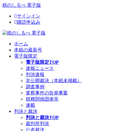
税のしるべ 電子版
サインイン
購読申込み
ホーム
本紙の最新号
電子版限定
電子版限定TOP
速報ニュース
判決速報
非公開裁決（本紙未掲載）
調査事例
査察事件の告発事案
税務関係団体等
連載
判決と裁決
判決と裁決TOP
裁判所判決
公表裁決