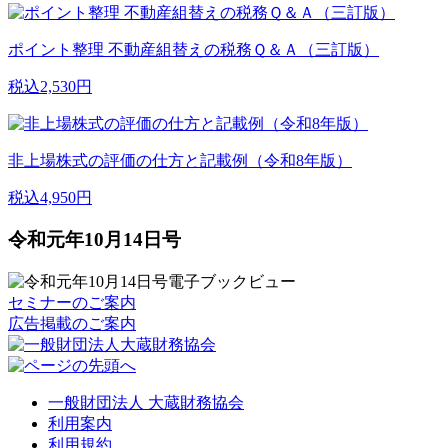
ポイント整理 不動産組替えの税務Ｑ＆Ａ（三訂版）
税込2,530円
非上場株式の評価の仕方と記載例（令和8年版）
税込4,950円
令和元年10月14日号
セミナーのご案内
広告掲載のご案内
一般財団法人 大蔵財務協会
利用案内
利用規約