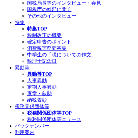
国税局長等のインタビュー・会見
国税庁の幹部に聞く
その他のインタビュー
特集
特集TOP
税制改正の概要
確定申告のポイント
消費税実務問答集
中学生の「税についての作文」
税理士記念日
異動等
異動等TOP
人事異動
定期人事異動
褒章・叙勲
納税表彰
税務関係団体等
税務関係団体等TOP
税務関係団体等ニュース
バックナンバー
利用案内