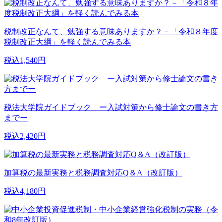
税制改正なんて、勉強する意味ありますか？－「令和８年度
税制改正大綱」を軽く読んでみる本
税込1,540円
税法大学院ガイドブック ー入試対策から修士論文の書き方
までー
税込2,420円
加算税の最新実務と税務調査対応Q＆A（改訂版）
税込4,180円