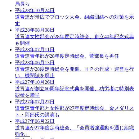
局長ら
平成28年10月24日
道青連が帯広でブロック大会、組織団結への対策を示
す
平成28年08月08日
道青連女性部会が28年度定時総会、創立40年記念式典
も開催
平成28年07月11日
道青連青年部が28年度定時総会、菅部長を再任
平成28年06月13日
道青連が28度定時総会を開催、ＨＰの作成・運営を行
い、機関誌を廃止
平成27年10月26日
道青連が創立60周年記念式典を開催、功労者に特別表
彰状を贈呈
平成27年07月27日
道青連青年部と女性部が27年度定時総会、金メダリス
ト・阿部氏の講演も
平成27年06月22日
道青連が27年度定時総会、「会員増強運動を通じ組織
強化」