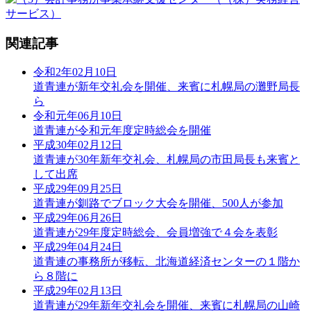
関連記事
令和2年02月10日
道青連が新年交礼会を開催、来賓に札幌局の灘野局長
ら
令和元年06月10日
道青連が令和元年度定時総会を開催
平成30年02月12日
道青連が30年新年交礼会、札幌局の市田局長も来賓と
して出席
平成29年09月25日
道青連が釧路でブロック大会を開催、500人が参加
平成29年06月26日
道青連が29年度定時総会、会員増強で４会を表彰
平成29年04月24日
道青連の事務所が移転、北海道経済センターの１階か
ら８階に
平成29年02月13日
道青連が29年新年交礼会を開催、来賓に札幌局の山崎