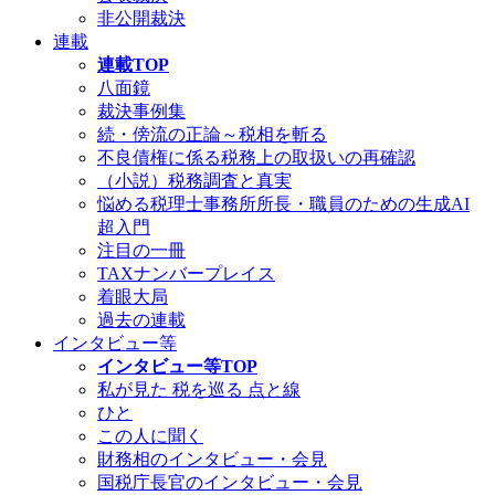
非公開裁決
連載
連載TOP
八面鏡
裁決事例集
続・傍流の正論～税相を斬る
不良債権に係る税務上の取扱いの再確認
（小説）税務調査と真実
悩める税理士事務所所長・職員のための生成AI
超入門
注目の一冊
TAXナンバープレイス
着眼大局
過去の連載
インタビュー等
インタビュー等TOP
私が見た 税を巡る 点と線
ひと
この人に聞く
財務相のインタビュー・会見
国税庁長官のインタビュー・会見