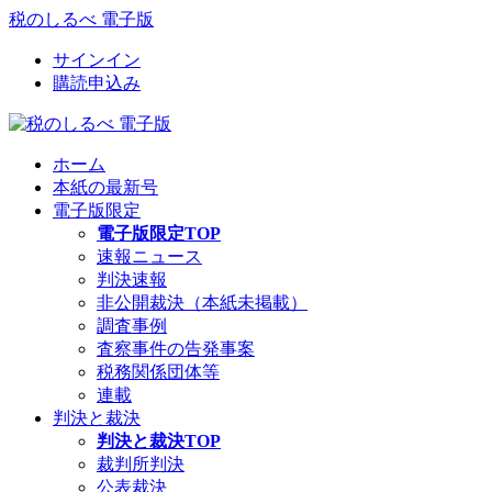
税のしるべ 電子版
サインイン
購読申込み
ホーム
本紙の最新号
電子版限定
電子版限定TOP
速報ニュース
判決速報
非公開裁決（本紙未掲載）
調査事例
査察事件の告発事案
税務関係団体等
連載
判決と裁決
判決と裁決TOP
裁判所判決
公表裁決