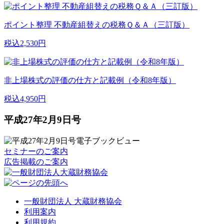
ポイント整理 不動産組替えの税務Ｑ＆Ａ（三訂版）
税込2,530円
非上場株式の評価の仕方と記載例（令和8年版）
税込4,950円
平成27年2月9日号
セミナーのご案内
広告掲載のご案内
一般財団法人 大蔵財務協会
利用案内
利用規約