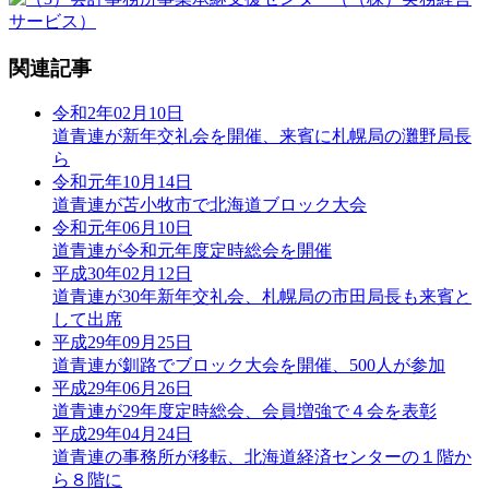
関連記事
令和2年02月10日
道青連が新年交礼会を開催、来賓に札幌局の灘野局長
ら
令和元年10月14日
道青連が苫小牧市で北海道ブロック大会
令和元年06月10日
道青連が令和元年度定時総会を開催
平成30年02月12日
道青連が30年新年交礼会、札幌局の市田局長も来賓と
して出席
平成29年09月25日
道青連が釧路でブロック大会を開催、500人が参加
平成29年06月26日
道青連が29年度定時総会、会員増強で４会を表彰
平成29年04月24日
道青連の事務所が移転、北海道経済センターの１階か
ら８階に