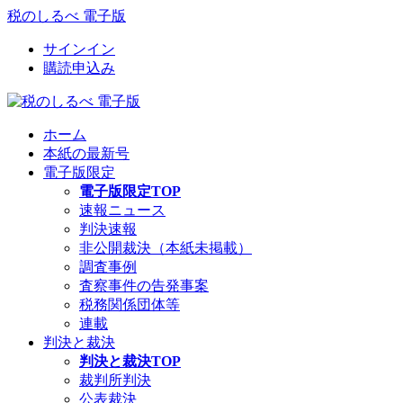
税のしるべ 電子版
サインイン
購読申込み
ホーム
本紙の最新号
電子版限定
電子版限定TOP
速報ニュース
判決速報
非公開裁決（本紙未掲載）
調査事例
査察事件の告発事案
税務関係団体等
連載
判決と裁決
判決と裁決TOP
裁判所判決
公表裁決