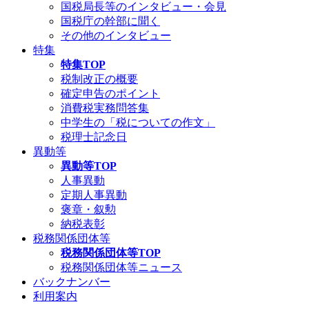
国税局長等のインタビュー・会見
国税庁の幹部に聞く
その他のインタビュー
特集
特集TOP
税制改正の概要
確定申告のポイント
消費税実務問答集
中学生の「税についての作文」
税理士記念日
異動等
異動等TOP
人事異動
定期人事異動
褒章・叙勲
納税表彰
税務関係団体等
税務関係団体等TOP
税務関係団体等ニュース
バックナンバー
利用案内