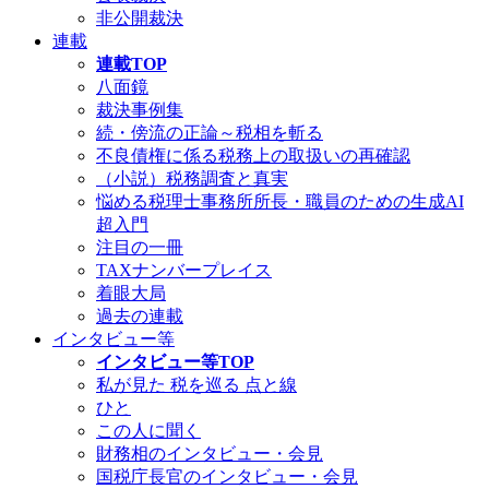
非公開裁決
連載
連載TOP
八面鏡
裁決事例集
続・傍流の正論～税相を斬る
不良債権に係る税務上の取扱いの再確認
（小説）税務調査と真実
悩める税理士事務所所長・職員のための生成AI
超入門
注目の一冊
TAXナンバープレイス
着眼大局
過去の連載
インタビュー等
インタビュー等TOP
私が見た 税を巡る 点と線
ひと
この人に聞く
財務相のインタビュー・会見
国税庁長官のインタビュー・会見