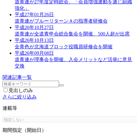
道青連が27年度定時総会、「会員増強運動を通じ組織
強化」
平成27年01月26日
道青連がブルーリターンＡの指導者研修会
平成26年10月27日
道青連が全道青申会総合集会を開催、500人超が出席
平成26年10月13日
全青色が北海道ブロック役職員研修会を開催
平成26年09月08日
道青連が理事会を開催、入会メリットなど活発に意見
交換
関連記事一覧
見出しのみ
さらに絞り込み
連載等
期間指定（開始日）