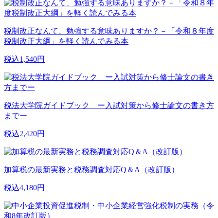
税制改正なんて、勉強する意味ありますか？－「令和８年度
税制改正大綱」を軽く読んでみる本
税込1,540円
税法大学院ガイドブック ー入試対策から修士論文の書き方
までー
税込2,420円
加算税の最新実務と税務調査対応Q＆A（改訂版）
税込4,180円