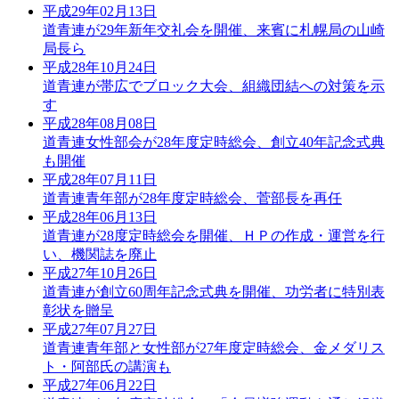
平成29年02月13日
道青連が29年新年交礼会を開催、来賓に札幌局の山崎
局長ら
平成28年10月24日
道青連が帯広でブロック大会、組織団結への対策を示
す
平成28年08月08日
道青連女性部会が28年度定時総会、創立40年記念式典
も開催
平成28年07月11日
道青連青年部が28年度定時総会、菅部長を再任
平成28年06月13日
道青連が28度定時総会を開催、ＨＰの作成・運営を行
い、機関誌を廃止
平成27年10月26日
道青連が創立60周年記念式典を開催、功労者に特別表
彰状を贈呈
平成27年07月27日
道青連青年部と女性部が27年度定時総会、金メダリス
ト・阿部氏の講演も
平成27年06月22日