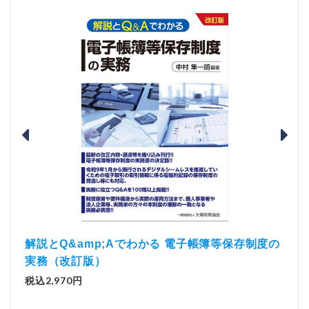
）
「資
解説とQ&amp;Aでわかる 電子帳簿等保存制度の
実務（改訂版）
税込1
税込2,970円