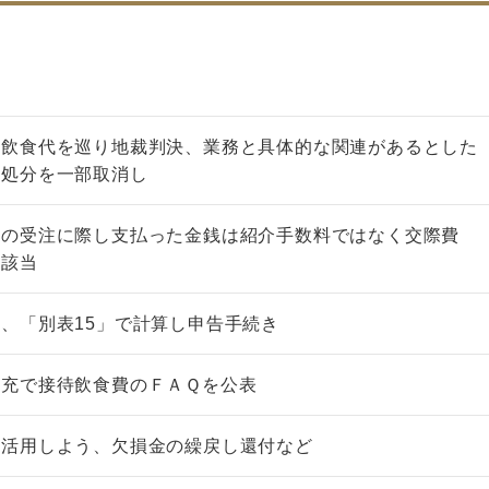
た飲食代を巡り地裁判決、業務と具体的な関連があるとした
め処分を一部取消し
事の受注に際し支払った金銭は紹介手数料ではなく交際費
に該当
、「別表15」で計算し申告手続き
拡充で接待飲食費のＦＡＱを公表
を活用しよう、欠損金の繰戻し還付など