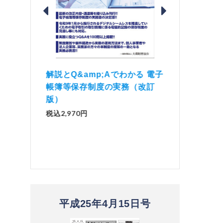
価 Ｑ
「資産承継」（2
解説とQ&amp;Aでわかる 電子
）
No.44）
帳簿等保存制度の実務（改訂
版）
税込1,500円
税込2,970円
平成25年4月15日号