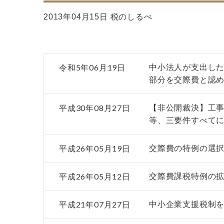
2013年04月15日 税のしるべ
令和5年06月19日
中小法人が支出し
部分を交際費と認
平成30年08月27日
【非公開裁決】工
等、三要件すべて
平成26年05月19日
交際費の特例の選択
平成26年05月12日
交際費課税特例の
平成21年07月27日
中小企業支援税制