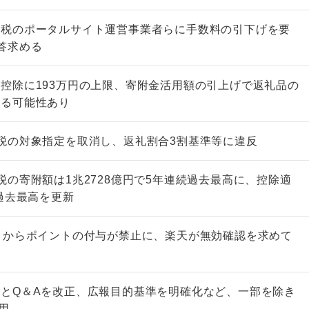
納税のポータルサイト運営事業者らに手数料の引下げを要
答求める
控除に193万円の上限、寄附金活用額の引上げで返礼品の
れる可能性あり
税の対象指定を取消し、返礼割合3割基準等に違反
税の寄附額は1兆2728億円で5年連続過去最高に、控除適
で過去最高を更新
月からポイントの付与が禁止に、楽天が無効確認を求めて
とQ＆Aを改正、広報目的基準を明確化など、一部を除き
用