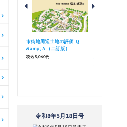
価 Ｑ
「資産承継」（2
解説とQ&amp;Aでわかる 電子
）
No.44）
帳簿等保存制度の実務（改訂
版）
税込1,500円
税込2,970円
令和8年5月18日号