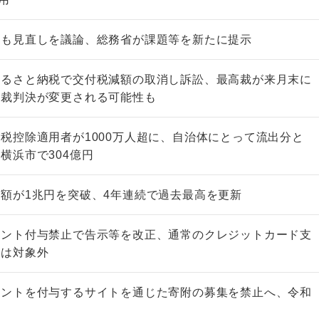
年も見直しを議論、総務省が課題等を新たに提示
ふるさと納税で交付税減額の取消し訴訟、最高裁が来月末に
高裁判決が変更される可能性も
非上場株式の評価の仕方と記載
市街地周辺土地の評
例（令和8年版）
&amp;Ａ（二訂版
税控除適用者が1000万人超に、自治体にとって流出分と
税込4,950円
税込5,060円
横浜市で304億円
額が1兆円を突破、4年連続で過去最高を更新
イント付与禁止で告示等を改正、通常のクレジットカード支
トは対象外
イントを付与するサイトを通じた寄附の募集を禁止へ、令和