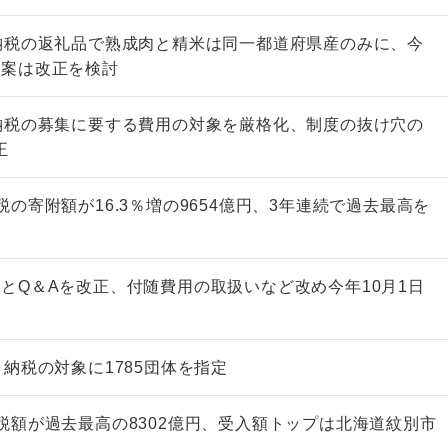
納税の返礼品で熟成肉と精米は同一都道府県産のみに、今
事案は改正を検討
納税の募集に要する費用の対象を厳格化、制度の抜け穴の
正
の寄附額が16.3％増の9654億円、3年連続で過去最高を
とQ＆Aを改正、付随費用の取扱いなど改め今年10月1日
と納税の対象に1785団体を指定
税額が過去最高の8302億円、受入額トップは北海道紋別市