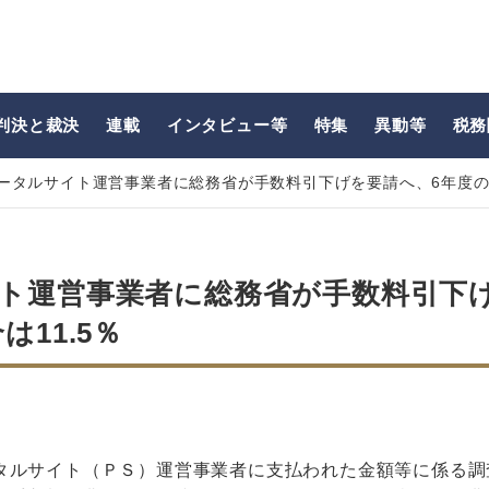
判決と裁決
連載
インタビュー等
特集
異動等
税務
ータルサイト運営事業者に総務省が手数料引下げを要請へ、6年度の手
ト運営事業者に総務省が手数料引下
11.5％
タルサイト（ＰＳ）運営事業者に支払われた金額等に係る調