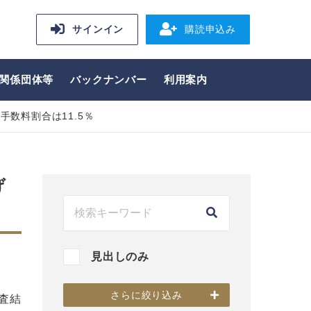
サインイン
購読申込み
関係団体等
バックナンバー
利用案内
数料割合は11.5％
げ
見出しのみ
さらに絞り込み
査結