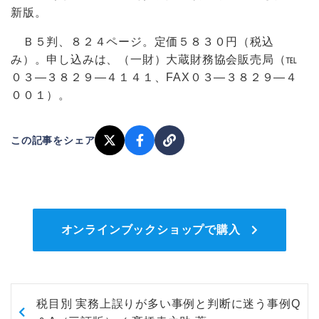
新版。
Ｂ５判、８２４ページ。定価５８３０円（税込
み）。申し込みは、（一財）大蔵財務協会販売局（℡
０３―３８２９―４１４１、FAX０３―３８２９―４
００１）。
この記事をシェア
オンラインブックショップで購入
税目別 実務上誤りが多い事例と判断に迷う事例Q