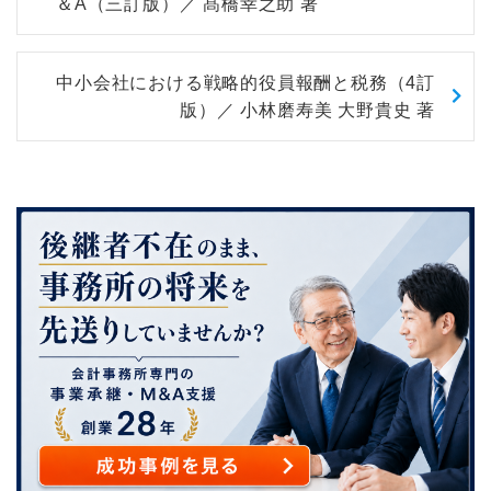
＆A（三訂版）／ 髙橋幸之助 著
中小会社における戦略的役員報酬と税務（4訂
版）／ 小林磨寿美 大野貴史 著