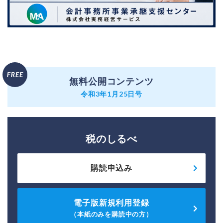
無料公開コンテンツ
令和3年1月25日号
税のしるべ
購読申込み
電子版新規利用登録
（本紙のみを購読中の方）