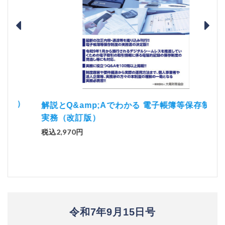
）
「資
解説とQ&amp;Aでわかる 電子帳簿等保存制度の
実務（改訂版）
税込1
税込2,970円
令和7年9月15日号