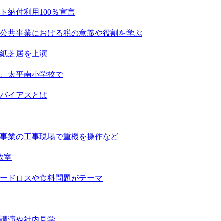
納付利用100％宣言
公共事業における税の意義や役割を学ぶ
紙芝居を上演
、太平南小学校で
バイアスとは
事業の工事現場で重機を操作など
教室
ードロスや食料問題がテーマ
講演や社内見学