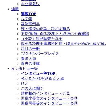
非公開裁決
連載
連載TOP
八面鏡
裁決事例集
続・傍流の正論～税相を斬る
不良債権に係る税務上の取扱いの再確認
（小説）税務調査と真実
悩める税理士事務所所長・職員のための生成AI超
注目の一冊
TAXナンバープレイス
着眼大局
過去の連載
インタビュー等
インタビュー等TOP
私が見た 税を巡る 点と線
ひと
この人に聞く
財務相のインタビュー・会見
国税庁長官のインタビュー・会見
国税局長等のインタビュー・会見