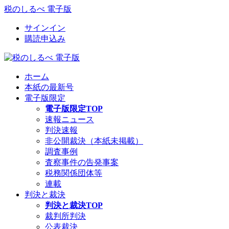
税のしるべ 電子版
サインイン
購読申込み
ホーム
本紙の最新号
電子版限定
電子版限定TOP
速報ニュース
判決速報
非公開裁決（本紙未掲載）
調査事例
査察事件の告発事案
税務関係団体等
連載
判決と裁決
判決と裁決TOP
裁判所判決
公表裁決