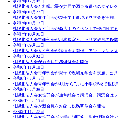
令和7年12月08日
札幌北法人会と札幌北署が共同で源泉所得税のダイレクト
令和7年10月27日
札幌北法人会青年部会が親子で工事現場見学会を実施、
令和7年10月13日
札幌北法人会女性部会が商店街のイベントで税に関する
令和7年10月06日
札幌北法人会青年部会が租税教室とキャリア教育の授業
令和7年09月15日
札幌北法人会女性部会が講演会を開催、アンコンシャス
令和7年06月02日
札幌北法人会が新会員税務研修会を開催
令和6年11月18日
札幌北法人会青年部会が親子で現場見学会を実施、公共
令和6年07月15日
札幌北法人会青年部会が4月から7月に小学校6校で租税
令和6年07月08日
札幌北法人会女性部会が通常総会と講演会、講演会はフ
令和6年04月15日
札幌北法人会が新会員を対象に税務研修会を開催
令和5年11月27日
札幌北法人会女性部会が企業訪問研修、生命保険会社で