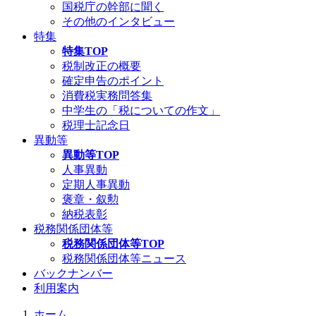
国税庁の幹部に聞く
その他のインタビュー
特集
特集TOP
税制改正の概要
確定申告のポイント
消費税実務問答集
中学生の「税についての作文」
税理士記念日
異動等
異動等TOP
人事異動
定期人事異動
褒章・叙勲
納税表彰
税務関係団体等
税務関係団体等TOP
税務関係団体等ニュース
バックナンバー
利用案内
ホーム