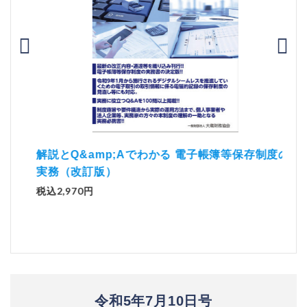
）
「資
解説とQ&amp;Aでわかる 電子帳簿等保存制度の
実務（改訂版）
税込1
税込2,970円
令和5年7月10日号