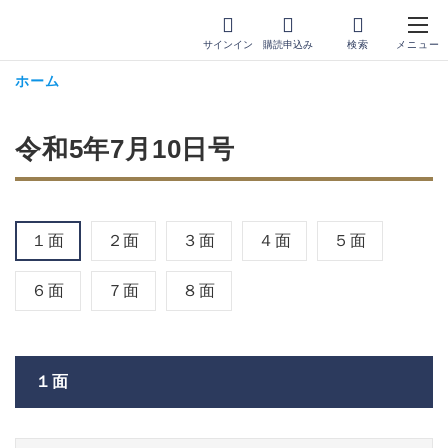
サインイン
購読申込み
ホーム
令和5年7月10日号
１面
２面
３面
４面
５面
６面
７面
８面
１面