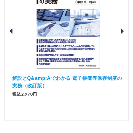
）
「資
解説とQ&amp;Aでわかる 電子帳簿等保存制度の
実務（改訂版）
税込1
税込2,970円