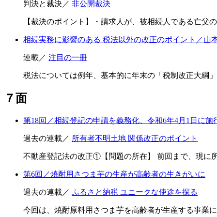
判決と裁決／
非公開裁決
【裁決のポイント】・請求人が、被相続人である亡父の
相続実務に影響のある 税法以外の改正のポイント／山本
連載／
注目の一冊
税法については例年、基本的に年末の「税制改正大綱」
７面
第18回／相続登記の申請を義務化、令和6年4月1日に施
過去の連載／
所有者不明土地 関係改正のポイント
不動産登記法の改正①【問題の所在】 前回まで、現に
第6回／焼酎用さつま芋の生産が高齢者の生きがいに
過去の連載／
ふるさと納税 ユニークな使途を探る
今回は、焼酎原料用さつま芋を高齢者が生産する事業に