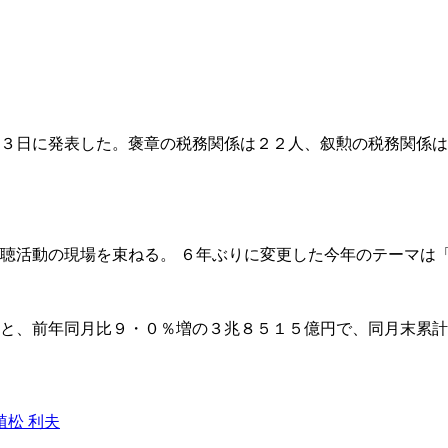
３日に発表した。褒章の税務関係は２２人、叙勲の税務関係は
聴活動の現場を束ねる。 ６年ぶりに変更した今年のテーマは
と、前年同月比９・０％増の３兆８５１５億円で、同月末累計
松 利夫