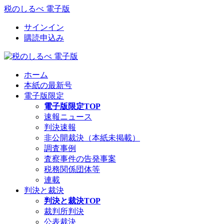
税のしるべ 電子版
サインイン
購読申込み
ホーム
本紙の最新号
電子版限定
電子版限定TOP
速報ニュース
判決速報
非公開裁決（本紙未掲載）
調査事例
査察事件の告発事案
税務関係団体等
連載
判決と裁決
判決と裁決TOP
裁判所判決
公表裁決