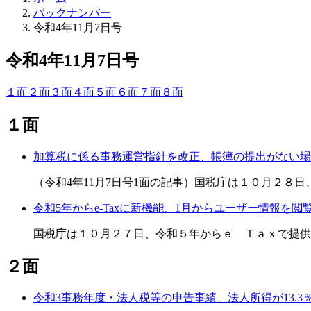
バックナンバー
令和4年11月7日号
令和4年11月7日号
１面
２面
３面
４面
５面
６面
７面
８面
１面
加算税に係る事務運営指針を改正、帳簿の提出がない場
（令和4年11月7日号1面の記事）国税庁は１０月２８
令和5年からe-Taxに新機能、1月からユーザー情報を
国税庁は１０月２７日、令和５年からｅ―Ｔａｘで提供
２面
令和3事務年度・法人税等の申告事績、法人所得が13.3