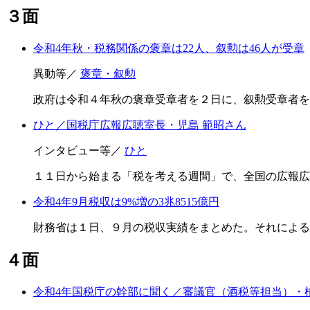
３面
令和4年秋・税務関係の褒章は22人、叙勲は46人が受章
異動等／
褒章・叙勲
政府は令和４年秋の褒章受章者を２日に、叙勲受章者を
ひと／国税庁広報広聴室長・児島 範昭さん
インタビュー等／
ひと
１１日から始まる「税を考える週間」で、全国の広報広
令和4年9月税収は9%増の3兆8515億円
財務省は１日、９月の税収実績をまとめた。それによる
４面
令和4年国税庁の幹部に聞く／審議官（酒税等担当）・植