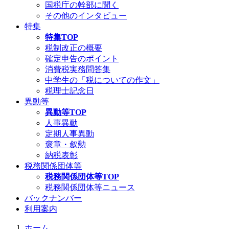
国税庁の幹部に聞く
その他のインタビュー
特集
特集TOP
税制改正の概要
確定申告のポイント
消費税実務問答集
中学生の「税についての作文」
税理士記念日
異動等
異動等TOP
人事異動
定期人事異動
褒章・叙勲
納税表彰
税務関係団体等
税務関係団体等TOP
税務関係団体等ニュース
バックナンバー
利用案内
ホーム