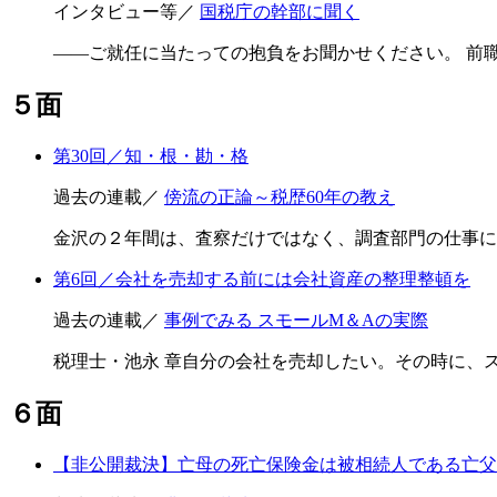
インタビュー等／
国税庁の幹部に聞く
――ご就任に当たっての抱負をお聞かせください。 前
５面
第30回／知・根・勘・格
過去の連載／
傍流の正論～税歴60年の教え
金沢の２年間は、査察だけではなく、調査部門の仕事に
第6回／会社を売却する前には会社資産の整理整頓を
過去の連載／
事例でみる スモールM＆Aの実際
税理士・池永 章自分の会社を売却したい。その時に、
６面
【非公開裁決】亡母の死亡保険金は被相続人である亡父