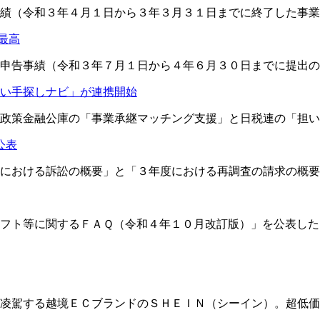
績（令和３年４月１日から３年３月３１日までに終了した事業
最高
申告事績（令和３年７月１日から４年６月３０日までに提出の
い手探しナビ」が連携開始
政策金融公庫の「事業承継マッチング支援」と日税連の「担い
公表
における訴訟の概要」と「３年度における再調査の請求の概要
フト等に関するＦＡＱ（令和４年１０月改訂版）」を公表した
凌駕する越境ＥＣブランドのＳＨＥＩＮ（シーイン）。超低価