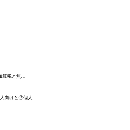
加算税と無…
人向けと②個人…