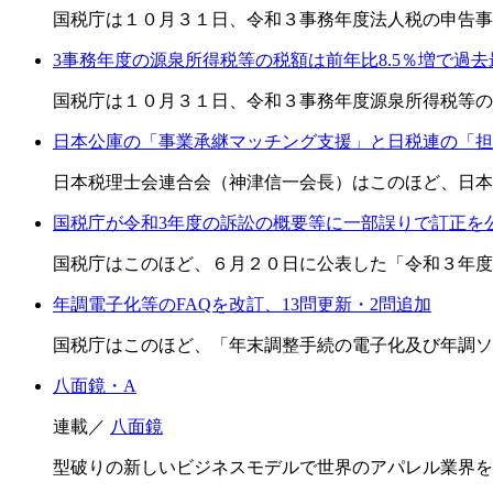
国税庁は１０月３１日、令和３事務年度法人税の申告事
3事務年度の源泉所得税等の税額は前年比8.5％増で過去
国税庁は１０月３１日、令和３事務年度源泉所得税等の
日本公庫の「事業承継マッチング支援」と日税連の「担
日本税理士会連合会（神津信一会長）はこのほど、日本
国税庁が令和3年度の訴訟の概要等に一部誤りで訂正を
国税庁はこのほど、６月２０日に公表した「令和３年度
年調電子化等のFAQを改訂、13問更新・2問追加
国税庁はこのほど、「年末調整手続の電子化及び年調ソ
八面鏡・A
連載／
八面鏡
型破りの新しいビジネスモデルで世界のアパレル業界を