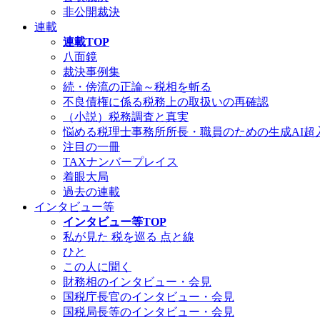
非公開裁決
連載
連載TOP
八面鏡
裁決事例集
続・傍流の正論～税相を斬る
不良債権に係る税務上の取扱いの再確認
（小説）税務調査と真実
悩める税理士事務所所長・職員のための生成AI超
注目の一冊
TAXナンバープレイス
着眼大局
過去の連載
インタビュー等
インタビュー等TOP
私が見た 税を巡る 点と線
ひと
この人に聞く
財務相のインタビュー・会見
国税庁長官のインタビュー・会見
国税局長等のインタビュー・会見