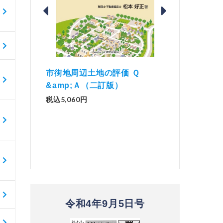
価 Ｑ
「資産承継」（2
解説とQ&amp;Aでわかる 電子
）
No.44）
帳簿等保存制度の実務（改訂
版）
税込1,500円
税込2,970円
令和4年9月5日号