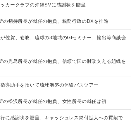
ッカークラブの沖縄SVに感謝状を贈呈
所の剱持所長が就任の抱負、税務行政のDXを推進
が佐賀、壱岐、琉球の3地域のGIセミナー、輸出等商談会
所の児島所長が就任の抱負、信頼で国の財政支える組織を
語指導助手を招いて琉球泡盛の体験バスツアー
所の松沢所長が就任の抱負、女性所長の就任は初
銀行に感謝状を贈呈、キャッシュレス納付拡大への貢献で