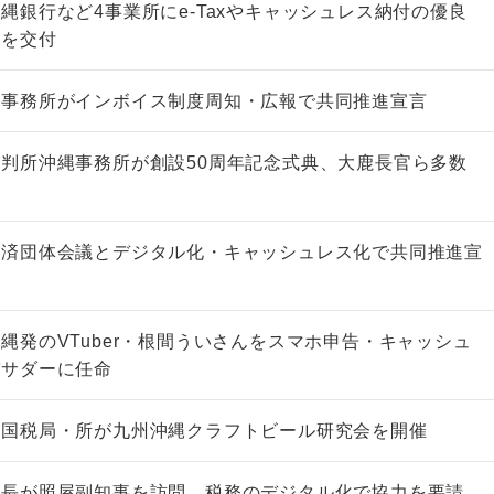
縄銀行など4事業所にe-Taxやキャッシュレス納付の優良
証を交付
縄事務所がインボイス制度周知・広報で共同推進宣言
非上場株式の評価の仕方と記載
市街地周辺土地の評
判所沖縄事務所が創設50周年記念式典、大鹿長官ら多数
例（令和8年版）
&amp;Ａ（二訂版
税込4,950円
税込5,060円
経済団体会議とデジタル化・キャッシュレス化で共同推進宣
縄発のVTuber・根間ういさんをスマホ申告・キャッシュ
バサダーに任命
の国税局・所が九州沖縄クラフトビール研究会を開催
所長が照屋副知事を訪問、税務のデジタル化で協力を要請