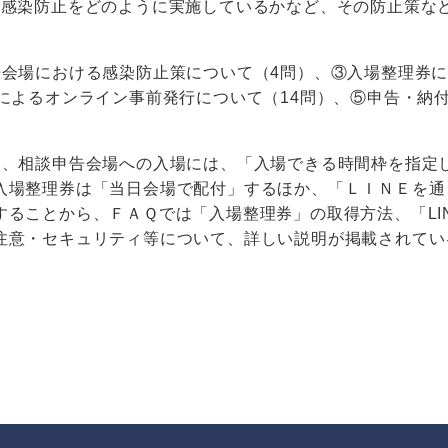
る感染防止をどのように実施しているかなど、その防止策な
会場における感染防止策について（4問）、③入場整理券
によるオンライン事前発行について（14問）、⑤申告・納
、相談申告会場への入場には、「入場できる時間枠を指定
入場整理券は「当日会場で配付」するほか、「ＬＩＮＥを通
ることから、ＦＡＱでは「入場整理券」の取得方法、「LI
注意・セキュリティ等について、詳しい説明が掲載されてい