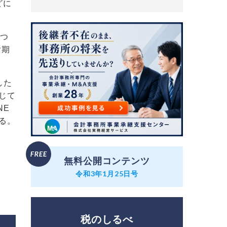
どに
につ
付期
した
じて
NE
る。
無料公開コンテンツ
令和3年1月25日号
税のしるべ