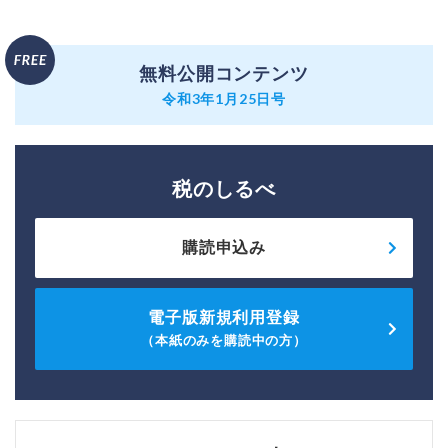
無料公開コンテンツ
令和3年1月25日号
税のしるべ
購読申込み
電子版新規利用登録
（本紙のみを購読中の方）