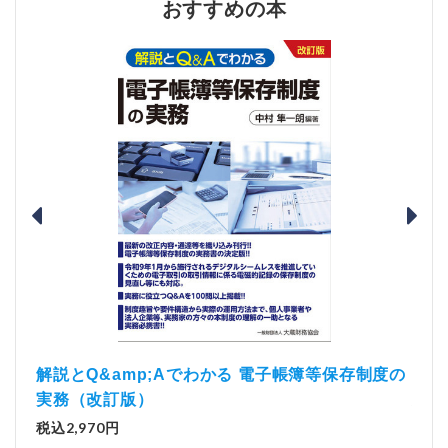
おすすめの本
）
「資
解説とQ&amp;Aでわかる 電子帳簿等保存制度の
実務（改訂版）
税込1
税込2,970円