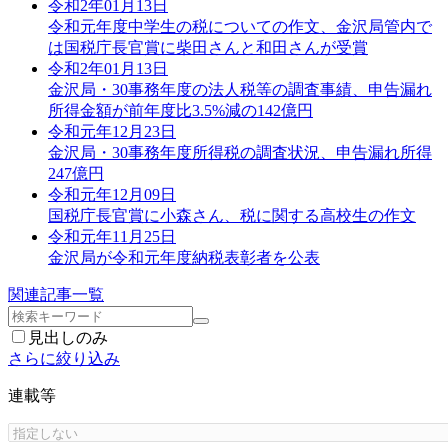
令和2年01月13日
令和元年度中学生の税についての作文、金沢局管内で
は国税庁長官賞に柴田さんと和田さんが受賞
令和2年01月13日
金沢局・30事務年度の法人税等の調査事績、申告漏れ
所得金額が前年度比3.5%減の142億円
令和元年12月23日
金沢局・30事務年度所得税の調査状況、申告漏れ所得
247億円
令和元年12月09日
国税庁長官賞に小森さん、税に関する高校生の作文
令和元年11月25日
金沢局が令和元年度納税表彰者を公表
関連記事一覧
見出しのみ
さらに絞り込み
連載等