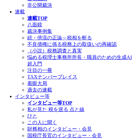
非公開裁決
連載
連載TOP
八面鏡
裁決事例集
続・傍流の正論～税相を斬る
不良債権に係る税務上の取扱いの再確認
（小説）税務調査と真実
悩める税理士事務所所長・職員のための生成AI
超入門
注目の一冊
TAXナンバープレイス
着眼大局
過去の連載
インタビュー等
インタビュー等TOP
私が見た 税を巡る 点と線
ひと
この人に聞く
財務相のインタビュー・会見
国税庁長官のインタビュー・会見