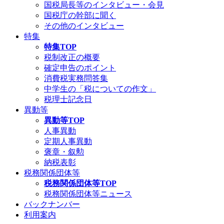
国税局長等のインタビュー・会見
国税庁の幹部に聞く
その他のインタビュー
特集
特集TOP
税制改正の概要
確定申告のポイント
消費税実務問答集
中学生の「税についての作文」
税理士記念日
異動等
異動等TOP
人事異動
定期人事異動
褒章・叙勲
納税表彰
税務関係団体等
税務関係団体等TOP
税務関係団体等ニュース
バックナンバー
利用案内