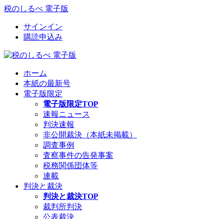
税のしるべ 電子版
サインイン
購読申込み
ホーム
本紙の最新号
電子版限定
電子版限定TOP
速報ニュース
判決速報
非公開裁決（本紙未掲載）
調査事例
査察事件の告発事案
税務関係団体等
連載
判決と裁決
判決と裁決TOP
裁判所判決
公表裁決