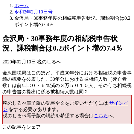
ホーム
令和2年2月10日号
金沢局・30事務年度の相続税申告状況、課税割合は0.2
ポイント増の7.4％
金沢局・30事務年度の相続税申告状
況、課税割合は0.2ポイント増の7.4％
2020年02月10日 税のしるべ
金沢国税局はこのほど、平成30年分における相続税の申告事
績の概要を公表した。30年分における被相続人数（死亡者
数）は前年比０・６％減の３万５０１０人、そのうち相続税
の申告書の提出に係る被相続人数は同２…
税のしるべ電子版の記事全文をご覧いただくには
サインイ
ン
をする必要があります。
税のしるべ電子版の購読を希望する場合は
こちら
へ。
この記事をシェア