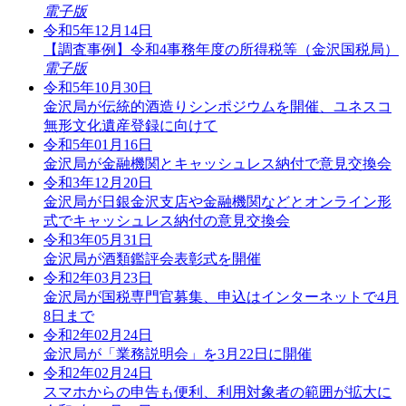
電子版
令和5年12月14日
【調査事例】令和4事務年度の所得税等（金沢国税局）
電子版
令和5年10月30日
金沢局が伝統的酒造りシンポジウムを開催、ユネスコ
無形文化遺産登録に向けて
令和5年01月16日
金沢局が金融機関とキャッシュレス納付で意見交換会
令和3年12月20日
金沢局が日銀金沢支店や金融機関などとオンライン形
式でキャッシュレス納付の意見交換会
令和3年05月31日
金沢局が酒類鑑評会表彰式を開催
令和2年03月23日
金沢局が国税専門官募集、申込はインターネットで4月
8日まで
令和2年02月24日
金沢局が「業務説明会」を3月22日に開催
令和2年02月24日
スマホからの申告も便利、利用対象者の範囲が拡大に