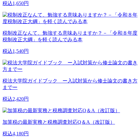
税込1,650円
税制改正なんて、勉強する意味ありますか？－「令和８年度
税制改正大綱」を軽く読んでみる本
税込1,540円
税法大学院ガイドブック ー入試対策から修士論文の書き方
までー
税込2,420円
加算税の最新実務と税務調査対応Q＆A（改訂版）
税込4,180円