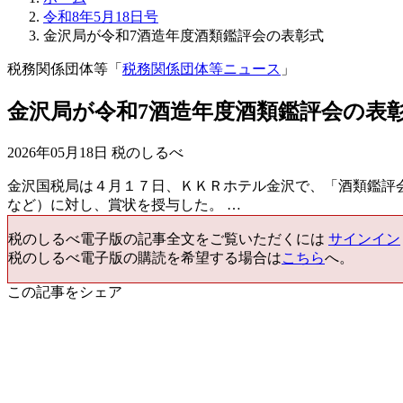
令和8年5月18日号
金沢局が令和7酒造年度酒類鑑評会の表彰式
税務関係団体等「
税務関係団体等ニュース
」
金沢局が令和7酒造年度酒類鑑評会の表
2026年05月18日 税のしるべ
金沢国税局は４月１７日、ＫＫＲホテル金沢で、「酒類鑑評
など）に対し、賞状を授与した。 …
税のしるべ電子版の記事全文をご覧いただくには
サインイン
税のしるべ電子版の購読を希望する場合は
こちら
へ。
この記事をシェア