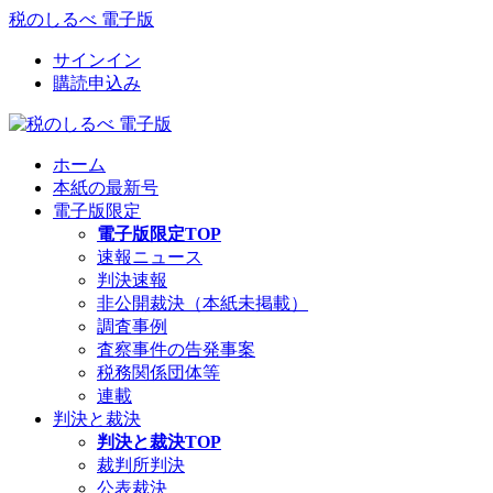
税のしるべ 電子版
サインイン
購読申込み
ホーム
本紙の最新号
電子版限定
電子版限定TOP
速報ニュース
判決速報
非公開裁決（本紙未掲載）
調査事例
査察事件の告発事案
税務関係団体等
連載
判決と裁決
判決と裁決TOP
裁判所判決
公表裁決