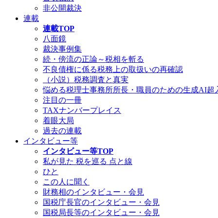
非公開裁決
連載
連載TOP
八面鏡
裁決事例集
続・傍流の正論～税相を斬る
不良債権に係る税務上の取扱いの再確認
（小説）税務調査と真実
悩める税理士事務所所長・職員のための生成AI超
注目の一冊
TAXナンバープレイス
着眼大局
過去の連載
インタビュー等
インタビュー等TOP
私が見た 税を巡る 点と線
ひと
この人に聞く
財務相のインタビュー・会見
国税庁長官のインタビュー・会見
国税局長等のインタビュー・会見