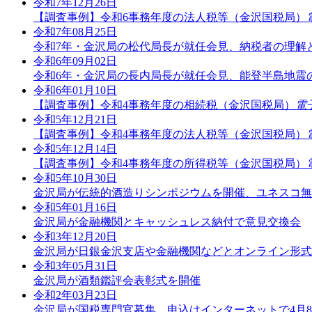
令和7年12月26日
【調査事例】令和6事務年度の法人税等（金沢国税局）
令和7年08月25日
令和7年・金沢局の松代局長が就任会見、納税者の理解
令和6年09月02日
令和6年・金沢局の長内局長が就任会見、能登半島地震
令和6年01月10日
【調査事例】令和4事務年度の相続税（金沢国税局）
電
令和5年12月21日
【調査事例】令和4事務年度の法人税等（金沢国税局）
令和5年12月14日
【調査事例】令和4事務年度の所得税等（金沢国税局）
令和5年10月30日
金沢局が伝統的酒造りシンポジウムを開催、ユネスコ無
令和5年01月16日
金沢局が金融機関とキャッシュレス納付で意見交換会
令和3年12月20日
金沢局が日銀金沢支店や金融機関などとオンライン形式
令和3年05月31日
金沢局が酒類鑑評会表彰式を開催
令和2年03月23日
金沢局が国税専門官募集、申込はインターネットで4月