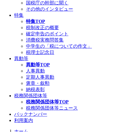
国税庁の幹部に聞く
その他のインタビュー
特集
特集TOP
税制改正の概要
確定申告のポイント
消費税実務問答集
中学生の「税についての作文」
税理士記念日
異動等
異動等TOP
人事異動
定期人事異動
褒章・叙勲
納税表彰
税務関係団体等
税務関係団体等TOP
税務関係団体等ニュース
バックナンバー
利用案内
ホーム