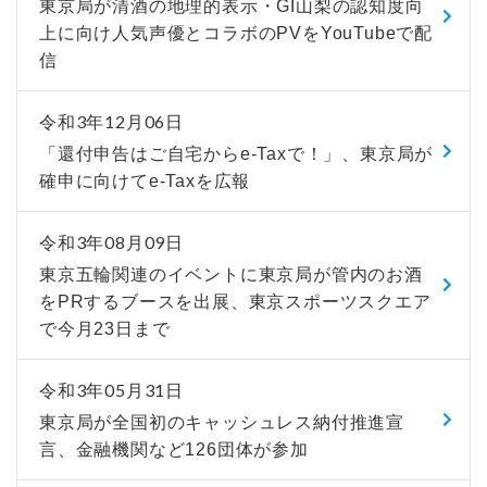
東京局が清酒の地理的表示・GI山梨の認知度向
上に向け人気声優とコラボのPVをYouTubeで配
信
令和3年12月06日
「還付申告はご自宅からe-Taxで！」、東京局が
確申に向けてe-Taxを広報
令和3年08月09日
東京五輪関連のイベントに東京局が管内のお酒
をPRするブースを出展、東京スポーツスクエア
で今月23日まで
令和3年05月31日
東京局が全国初のキャッシュレス納付推進宣
言、金融機関など126団体が参加