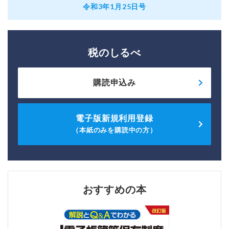
令和3年1月25日号
税のしるべ
購読申込み
電子版新規利用登録
（本紙のみを購読中の方）
おすすめの本