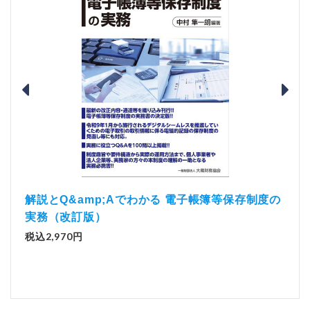
）
「資
解説とQ&amp;Aでわかる 電子帳簿等保存制度の
実務（改訂版）
税込1
税込2,970円