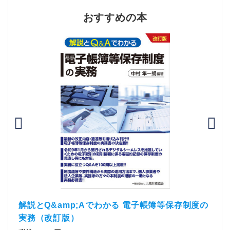
おすすめの本
）
「資
解説とQ&amp;Aでわかる 電子帳簿等保存制度の
実務（改訂版）
税込1