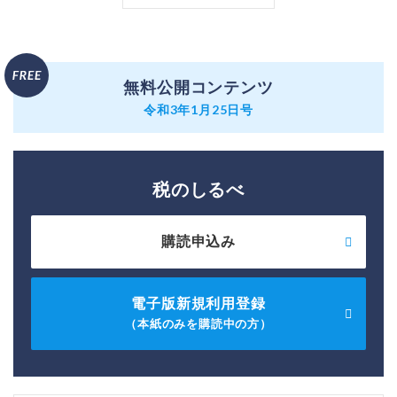
無料公開コンテンツ
令和3年1月25日号
税のしるべ
購読申込み
電子版新規利用登録
（本紙のみを購読中の方）