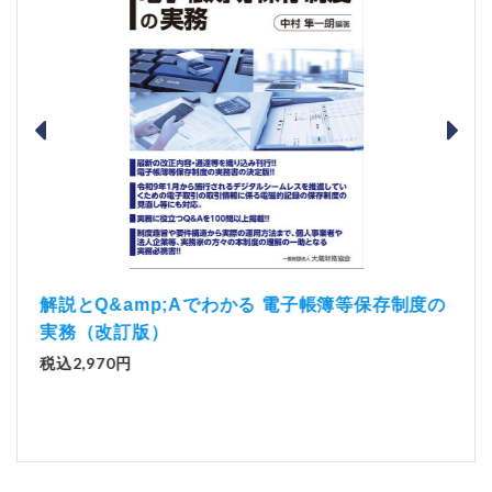
）
「資
解説とQ&amp;Aでわかる 電子帳簿等保存制度の
実務（改訂版）
税込1
税込2,970円