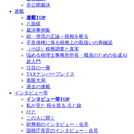
非公開裁決
連載
連載TOP
八面鏡
裁決事例集
続・傍流の正論～税相を斬る
不良債権に係る税務上の取扱いの再確認
（小説）税務調査と真実
悩める税理士事務所所長・職員のための生成AI
超入門
注目の一冊
TAXナンバープレイス
着眼大局
過去の連載
インタビュー等
インタビュー等TOP
私が見た 税を巡る 点と線
ひと
この人に聞く
財務相のインタビュー・会見
国税庁長官のインタビュー・会見