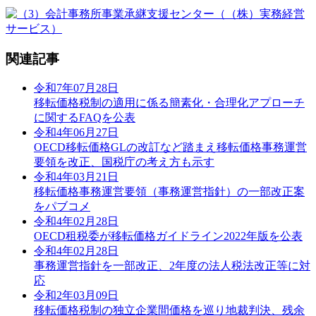
関連記事
令和7年07月28日
移転価格税制の適用に係る簡素化・合理化アプローチ
に関するFAQを公表
令和4年06月27日
OECD移転価格GLの改訂など踏まえ移転価格事務運営
要領を改正、国税庁の考え方も示す
令和4年03月21日
移転価格事務運営要領（事務運営指針）の一部改正案
をパブコメ
令和4年02月28日
OECD租税委が移転価格ガイドライン2022年版を公表
令和4年02月28日
事務運営指針を一部改正、2年度の法人税法改正等に対
応
令和2年03月09日
移転価格税制の独立企業間価格を巡り地裁判決、残余