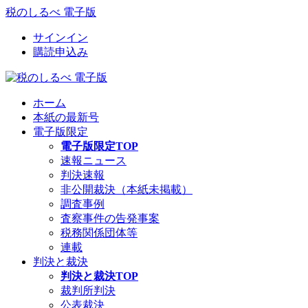
税のしるべ 電子版
サインイン
購読申込み
ホーム
本紙の最新号
電子版限定
電子版限定TOP
速報ニュース
判決速報
非公開裁決（本紙未掲載）
調査事例
査察事件の告発事案
税務関係団体等
連載
判決と裁決
判決と裁決TOP
裁判所判決
公表裁決