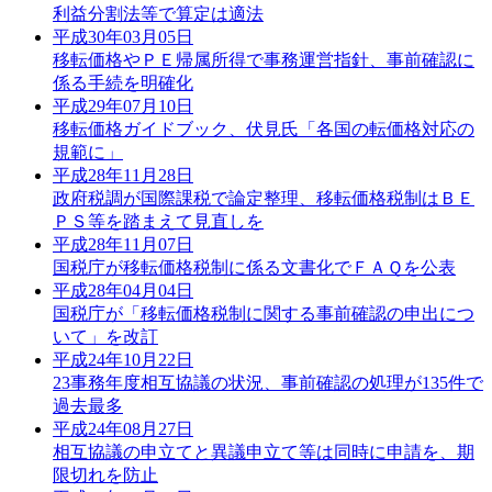
利益分割法等で算定は適法
平成30年03月05日
移転価格やＰＥ帰属所得で事務運営指針、事前確認に
係る手続を明確化
平成29年07月10日
移転価格ガイドブック、伏見氏「各国の転価格対応の
規範に」
平成28年11月28日
政府税調が国際課税で論定整理、移転価格税制はＢＥ
ＰＳ等を踏まえて見直しを
平成28年11月07日
国税庁が移転価格税制に係る文書化でＦＡＱを公表
平成28年04月04日
国税庁が「移転価格税制に関する事前確認の申出につ
いて」を改訂
平成24年10月22日
23事務年度相互協議の状況、事前確認の処理が135件で
過去最多
平成24年08月27日
相互協議の申立てと異議申立て等は同時に申請を、期
限切れを防止