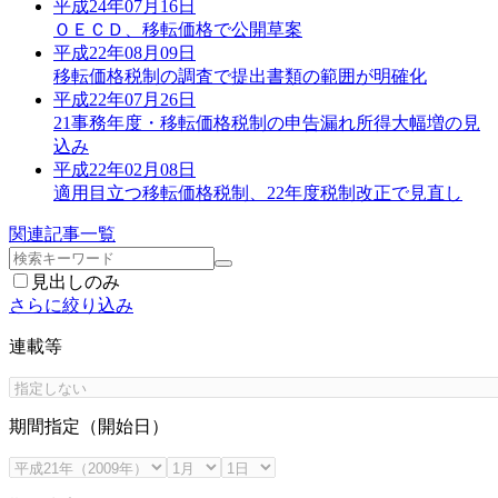
平成24年07月16日
ＯＥＣＤ、移転価格で公開草案
平成22年08月09日
移転価格税制の調査で提出書類の範囲が明確化
平成22年07月26日
21事務年度・移転価格税制の申告漏れ所得大幅増の見
込み
平成22年02月08日
適用目立つ移転価格税制、22年度税制改正で見直し
関連記事一覧
見出しのみ
さらに絞り込み
連載等
期間指定（開始日）