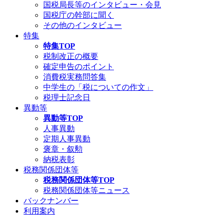
国税局長等のインタビュー・会見
国税庁の幹部に聞く
その他のインタビュー
特集
特集TOP
税制改正の概要
確定申告のポイント
消費税実務問答集
中学生の「税についての作文」
税理士記念日
異動等
異動等TOP
人事異動
定期人事異動
褒章・叙勲
納税表彰
税務関係団体等
税務関係団体等TOP
税務関係団体等ニュース
バックナンバー
利用案内