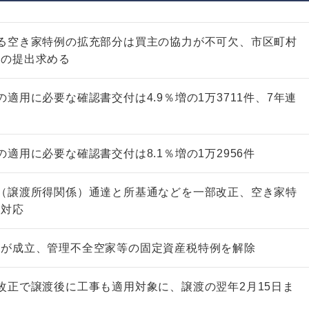
る空き家特例の拡充部分は買主の協力が不可欠、市区町村
」の提出求める
適用に必要な確認書交付は4.9％増の1万3711件、7年連
適用に必要な確認書交付は8.1％増の1万2956件
（譲渡所得関係）通達と所基通などを一部改正、空き家特
に対応
法が成立、管理不全空家等の固定資産税特例を解除
非上場株式の評価の仕方と記載
例（令和8年版）
改正で譲渡後に工事も適用対象に、譲渡の翌年2月15日ま
税込4,950円