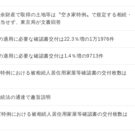
残余財産で取得の土地等は〝空き家特例〟で規定する相続・
該当せず、東京局が文書回答
適用に必要な確認書交付は22.3％増の1万1976件
市街地周辺土地の評
&amp;Ａ（二訂版
適用に必要な確認書交付は1.4％増の9713件
税込5,060円
家特例における被相続人居住用家屋等確認書の交付枚数は
相続法の通達で趣旨説明
家特例における被相続人居住用家屋等確認書の交付枚数は