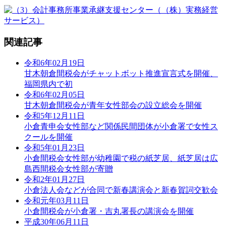
関連記事
令和6年02月19日
甘木朝倉間税会がチャットボット推進宣言式を開催、
福岡県内で初
令和6年02月05日
甘木朝倉間税会が青年女性部会の設立総会を開催
令和5年12月11日
小倉青申会女性部など関係民間団体が小倉署で女性ス
クールを開催
令和5年01月23日
小倉間税会女性部が幼稚園で税の紙芝居、紙芝居は広
島西間税会女性部が寄贈
令和2年01月27日
小倉法人会などが合同で新春講演会と新春賀詞交歓会
令和元年03月11日
小倉間税会が小倉署・吉丸署長の講演会を開催
平成30年06月11日