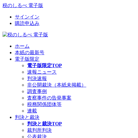
税のしるべ 電子版
サインイン
購読申込み
ホーム
本紙の最新号
電子版限定
電子版限定TOP
速報ニュース
判決速報
非公開裁決（本紙未掲載）
調査事例
査察事件の告発事案
税務関係団体等
連載
判決と裁決
判決と裁決TOP
裁判所判決
公表裁決