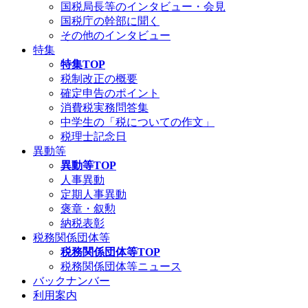
国税局長等のインタビュー・会見
国税庁の幹部に聞く
その他のインタビュー
特集
特集TOP
税制改正の概要
確定申告のポイント
消費税実務問答集
中学生の「税についての作文」
税理士記念日
異動等
異動等TOP
人事異動
定期人事異動
褒章・叙勲
納税表彰
税務関係団体等
税務関係団体等TOP
税務関係団体等ニュース
バックナンバー
利用案内