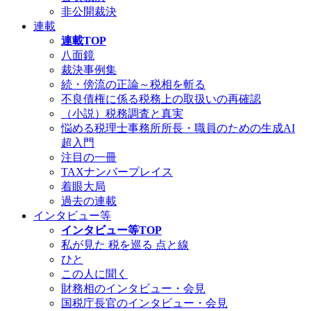
非公開裁決
連載
連載TOP
八面鏡
裁決事例集
続・傍流の正論～税相を斬る
不良債権に係る税務上の取扱いの再確認
（小説）税務調査と真実
悩める税理士事務所所長・職員のための生成AI
超入門
注目の一冊
TAXナンバープレイス
着眼大局
過去の連載
インタビュー等
インタビュー等TOP
私が見た 税を巡る 点と線
ひと
この人に聞く
財務相のインタビュー・会見
国税庁長官のインタビュー・会見