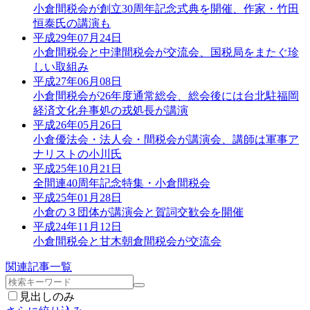
小倉間税会が創立30周年記念式典を開催、作家・竹田
恒泰氏の講演も
平成29年07月24日
小倉間税会と中津間税会が交流会、国税局をまたぐ珍
しい取組み
平成27年06月08日
小倉間税会が26年度通常総会、総会後には台北駐福岡
経済文化弁事処の戎処長が講演
平成26年05月26日
小倉優法会・法人会・間税会が講演会、講師は軍事ア
ナリストの小川氏
平成25年10月21日
全間連40周年記念特集・小倉間税会
平成25年01月28日
小倉の３団体が講演会と賀詞交歓会を開催
平成24年11月12日
小倉間税会と甘木朝倉間税会が交流会
関連記事一覧
見出しのみ