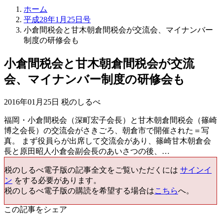
ホーム
平成28年1月25日号
小倉間税会と甘木朝倉間税会が交流会、マイナンバー
制度の研修会も
小倉間税会と甘木朝倉間税会が交流
会、マイナンバー制度の研修会も
2016年01月25日 税のしるべ
福岡・小倉間税会（深町宏子会長）と甘木朝倉間税会（篠崎
博之会長）の交流会がさきごろ、朝倉市で開催された＝写
真。 まず役員らが出席して交流会があり、篠崎甘木朝倉会
長と原田昭人小倉会副会長のあいさつの後、…
税のしるべ電子版の記事全文をご覧いただくには
サインイ
ン
をする必要があります。
税のしるべ電子版の購読を希望する場合は
こちら
へ。
この記事をシェア