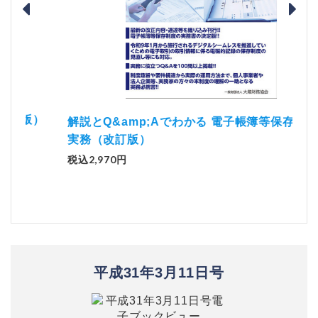
）
「資
解説とQ&amp;Aでわかる 電子帳簿等保存制度の
実務（改訂版）
税込1
税込2,970円
平成31年3月11日号