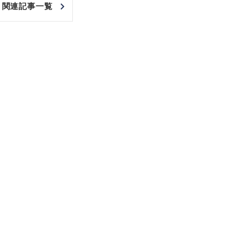
関連記事一覧
非上場株式の評価の仕方と記載
市街地周辺土地の評
例（令和8年版）
&amp;Ａ（二訂版
税込4,950円
税込5,060円