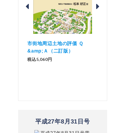
価 Ｑ
「資産承継」（2
解説とQ&amp;Aでわかる 電子
）
No.44）
帳簿等保存制度の実務（改訂
版）
税込1,500円
税込2,970円
平成27年8月31日号