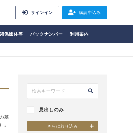
サインイン
購読申込み
関係団体等
バックナンバー
利用案内
見出しのみ
の基
）。
さらに絞り込み