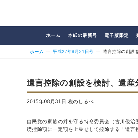
ホーム
本紙の最新号
電子版限定
ホーム
平成27年8月31日号
遺言控除の創設を
遺言控除の創設を検討、遺産分
2015年08月31日 税のしるべ
自民党の家族の絆を守る特命委員会（古川俊治
礎控除額に一定額を上乗せして控除する「遺言
…