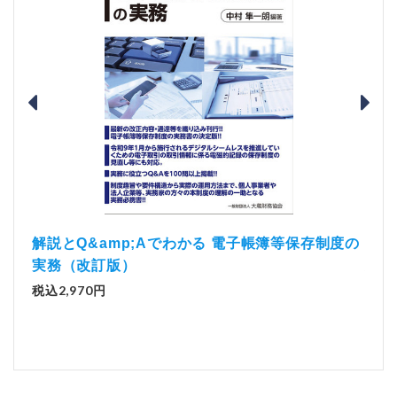
）
「資
解説とQ&amp;Aでわかる 電子帳簿等保存制度の
実務（改訂版）
税込1
税込2,970円