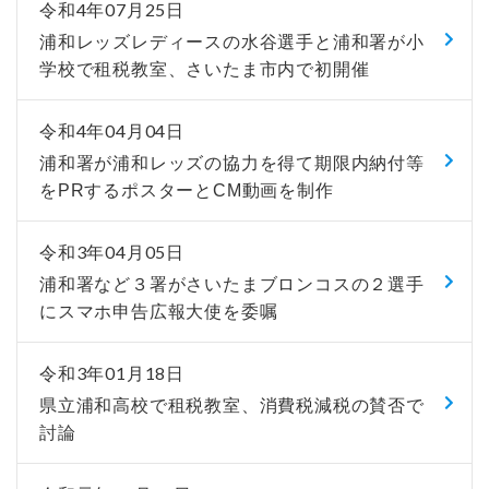
令和4年07月25日
浦和レッズレディースの水谷選手と浦和署が小
学校で租税教室、さいたま市内で初開催
令和4年04月04日
浦和署が浦和レッズの協力を得て期限内納付等
をPRするポスターとCM動画を制作
令和3年04月05日
浦和署など３署がさいたまブロンコスの２選手
にスマホ申告広報大使を委嘱
令和3年01月18日
県立浦和高校で租税教室、消費税減税の賛否で
討論