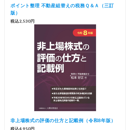
ポイント整理 不動産組替えの税務Ｑ＆Ａ（三訂
版）
税込2,530円
非上場株式の評価の仕方と記載例（令和8年版）
税込4,950円