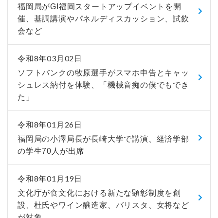
福岡局がGI福岡スタートアップイベントを開
催、基調講演やパネルディスカッション、試飲
会など
令和8年03月02日
ソフトバンクの牧原選手がスマホ申告とキャッ
シュレス納付を体験、「機械音痴の僕でもでき
た」
令和8年01月26日
福岡局の小澤局長が長崎大学で講演、経済学部
の学生70人が出席
令和8年01月19日
文化庁が食文化における新たな顕彰制度を創
設、杜氏やワイン醸造家、バリスタ、女将など
が対象