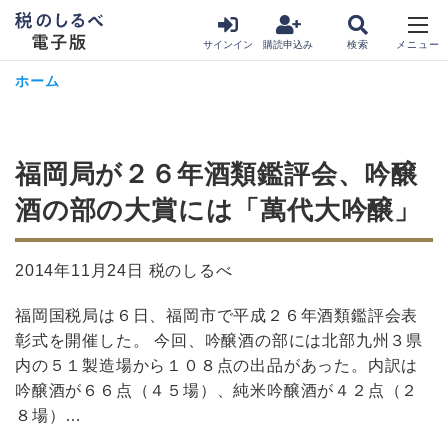
サインイン
購読申込み
ホーム
福岡局が２６年酒類鑑評会、吟醸
酒の部の大賞には「萬代大吟醸」
2014年11月24日 税のしるべ
福岡国税局は６日、福岡市で平成２６年酒類鑑評会表
彰式を開催した。 今回、吟醸酒の部には北部九州３県
内の５１製造場から１０８点の出品があった。内訳は
吟醸酒が６６点（４５場）、純米吟醸酒が４２点（２
８場）…