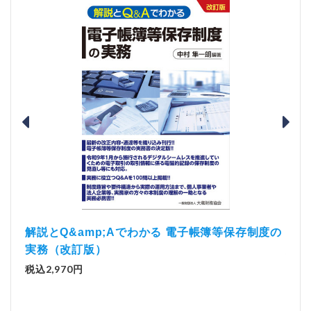
）
「資
解説とQ&amp;Aでわかる 電子帳簿等保存制度の
実務（改訂版）
税込1
税込2,970円