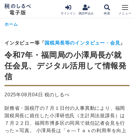
サインイン
購読申込み
ホーム
インタビュー等「
国税局長等のインタビュー・会見
」
令和7年・福岡局の小澤局長が就
任会見、デジタル活用して情報発
信
2025年08月04日 税のしるべ
財務省・国税庁の７月１日付の人事異動により、福岡
国税局長に就任した小澤研也氏（主計局法規課長）は
７月２２日、福岡市博多区の同局で就任記者会見を行
った＝写真。 小澤局長は「ｅ―Ｔａｘの利用率を向上