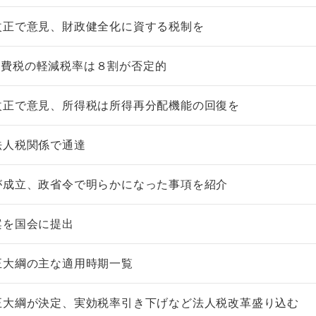
改正で意見、財政健全化に資する税制を
消費税の軽減税率は８割が否定的
非上場株式の評価の仕方と記載
市街地周辺土地の評
改正で意見、所得税は所得再分配機能の回復を
例（令和8年版）
&amp;Ａ（二訂版
税込4,950円
税込5,060円
法人税関係で通達
が成立、政省令で明らかになった事項を紹介
案を国会に提出
正大綱の主な適用時期一覧
正大綱が決定、実効税率引き下げなど法人税改革盛り込む