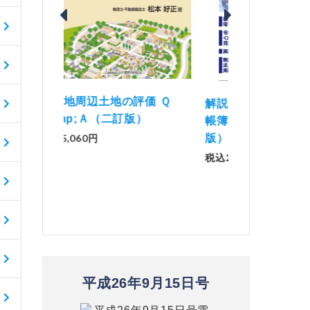
価 Ｑ
「資産承継」（2
解説とQ&amp;Aでわかる 電子
）
No.44）
帳簿等保存制度の実務（改訂
版）
税込1,500円
税込2,970円
平成26年9月15日号