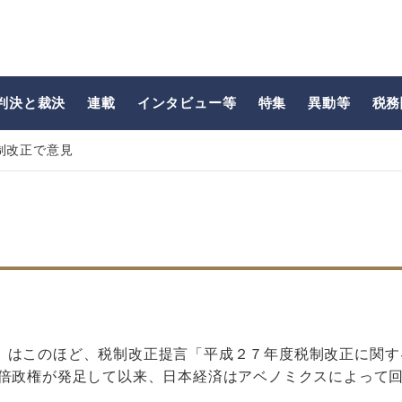
判決と裁決
連載
インタビュー等
特集
異動等
税務
制改正で意見
）はこのほど、税制改正提言「平成２７年度税制改正に関す
安倍政権が発足して以来、日本経済はアベノミクスによって