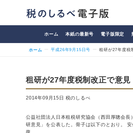
ホーム
本紙の最新号
電子版限定
ホーム
平成26年9月15日号
租研が27年度税
租研が27年度税制改正で意見
2014年09月15日 税のしるべ
公益社団法人日本租税研究協会（西田厚聰会長
研意見」を公表した。骨子は以下のとおり。 
復…