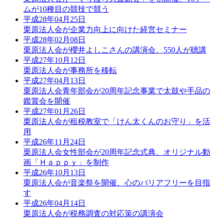
ムが10種目の競技で競う
平成28年04月25日
栗原法人会が企業力向上に向けた経営セミナー
平成28年02月08日
栗原法人会が櫻井よしこさんの講演会、550人が聴講
平成27年10月12日
栗原法人会が事務所を移転
平成27年04月13日
栗原法人会青年部会が20周年記念事業で太鼓や手品の
鑑賞会を開催
平成27年01月26日
栗原法人会が租税教室で「けん太くんのお守り」を活
用
平成26年11月24日
栗原法人会女性部会が20周年記念式典、オリジナル動
画「Ｈａｐｐｙ」を制作
平成26年10月13日
栗原法人会が音楽祭を開催、心のバリアフリーを目指
す
平成26年04月14日
栗原法人会が税務調査の対応策の講演会