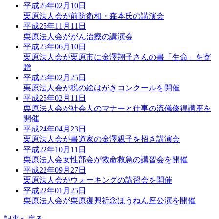
平成26年02月10日
栗原法人会が前防衛相・森本氏の講演会
平成25年11月11日
栗原法人会ががん治療の講演会
平成25年06月10日
栗原法人会が栗原市に金澤翔子さんの書「生命」を寄
贈
平成25年02月25日
栗原法人会が税の絵はがきコンクールを開催
平成25年02月11日
栗原法人会が社会人のマナーと仕事の流儀修得講座を
開催
平成24年04月23日
栗原法人会が書道家の金澤親子を招き講演会
平成22年10月11日
栗原法人会女性部会が救命救急の講習会を開催
平成22年09月27日
栗原法人会がウォーキングの講習会を開催
平成22年01月25日
栗原法人会が栗原復興祈念ほうねん座公演を開催
記事へ戻る