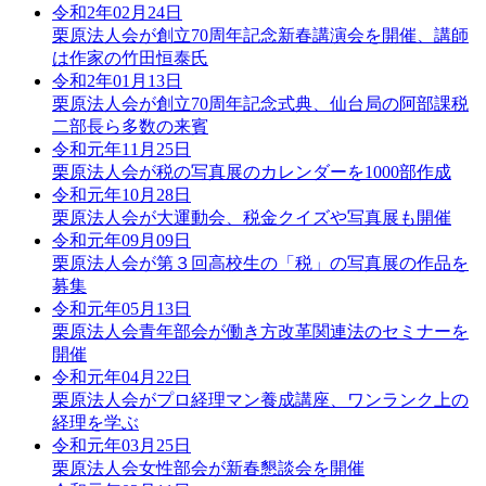
令和2年02月24日
栗原法人会が創立70周年記念新春講演会を開催、講師
は作家の竹田恒泰氏
令和2年01月13日
栗原法人会が創立70周年記念式典、仙台局の阿部課税
二部長ら多数の来賓
令和元年11月25日
栗原法人会が税の写真展のカレンダーを1000部作成
令和元年10月28日
栗原法人会が大運動会、税金クイズや写真展も開催
令和元年09月09日
栗原法人会が第３回高校生の「税」の写真展の作品を
募集
令和元年05月13日
栗原法人会青年部会が働き方改革関連法のセミナーを
開催
令和元年04月22日
栗原法人会がプロ経理マン養成講座、ワンランク上の
経理を学ぶ
令和元年03月25日
栗原法人会女性部会が新春懇談会を開催