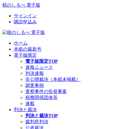
税のしるべ 電子版
サインイン
購読申込み
ホーム
本紙の最新号
電子版限定
電子版限定TOP
速報ニュース
判決速報
非公開裁決（本紙未掲載）
調査事例
査察事件の告発事案
税務関係団体等
連載
判決と裁決
判決と裁決TOP
裁判所判決
公表裁決