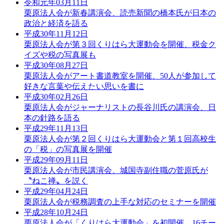
令和元年03月11日
栗原法人会が新春講演会、読売新聞の橋本氏が日本の
政治と経済を語る
平成30年11月12日
栗原法人会が第３回くりはら大運動会を開催、税金ク
イズや税の写真展も
平成30年08月27日
栗原法人会がアート書道教室を開催、50人が参加して
好きな言葉や伝えたい思いを書に
平成30年02月26日
栗原法人会がジャーナリストの長谷川氏の講演会、日
本の針路を語る
平成29年11月13日
栗原法人会が第２回くりはら大運動会と第１回高校生
の「税」の写真展を開催
平成29年09月11日
栗原法人会が市民講演会、城国寺副住職の菅原氏が
〝ねこ禅〟を説く
平成29年04月24日
栗原法人会が税務調査の上手な対応のセミナーを開催
平成28年10月24日
栗原法人会が「くりはら大運動会」を初開催、16チー