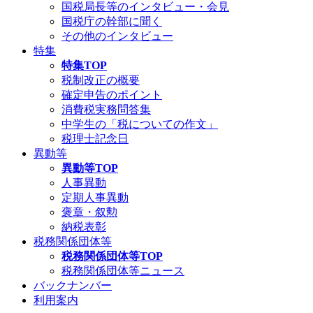
国税局長等のインタビュー・会見
国税庁の幹部に聞く
その他のインタビュー
特集
特集TOP
税制改正の概要
確定申告のポイント
消費税実務問答集
中学生の「税についての作文」
税理士記念日
異動等
異動等TOP
人事異動
定期人事異動
褒章・叙勲
納税表彰
税務関係団体等
税務関係団体等TOP
税務関係団体等ニュース
バックナンバー
利用案内