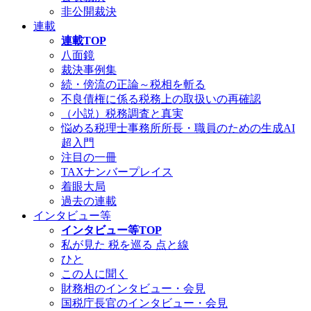
非公開裁決
連載
連載TOP
八面鏡
裁決事例集
続・傍流の正論～税相を斬る
不良債権に係る税務上の取扱いの再確認
（小説）税務調査と真実
悩める税理士事務所所長・職員のための生成AI
超入門
注目の一冊
TAXナンバープレイス
着眼大局
過去の連載
インタビュー等
インタビュー等TOP
私が見た 税を巡る 点と線
ひと
この人に聞く
財務相のインタビュー・会見
国税庁長官のインタビュー・会見