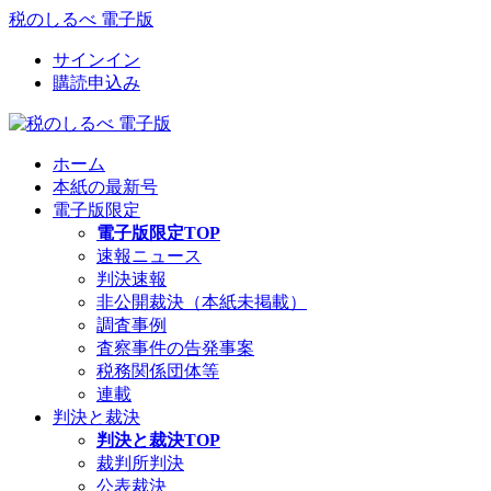
税のしるべ 電子版
サインイン
購読申込み
ホーム
本紙の最新号
電子版限定
電子版限定TOP
速報ニュース
判決速報
非公開裁決（本紙未掲載）
調査事例
査察事件の告発事案
税務関係団体等
連載
判決と裁決
判決と裁決TOP
裁判所判決
公表裁決