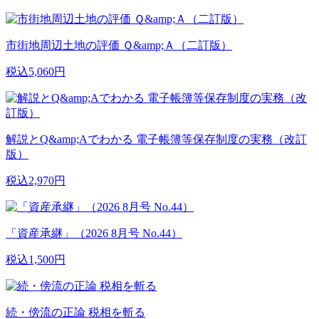
市街地周辺土地の評価 Ｑ&amp;Ａ（二訂版）
税込5,060円
解説とQ&amp;Aでわかる 電子帳簿等保存制度の実務（改訂
版）
税込2,970円
「資産承継」（2026 8月号 No.44）
税込1,500円
続・傍流の正論 税相を斬る