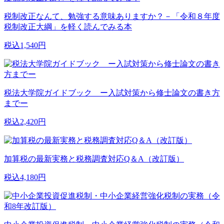
税制改正なんて、勉強する意味ありますか？－「令和８年度
税制改正大綱」を軽く読んでみる本
税込1,540円
税法大学院ガイドブック ー入試対策から修士論文の書き方
までー
税込2,420円
加算税の最新実務と税務調査対応Q＆A（改訂版）
税込4,180円