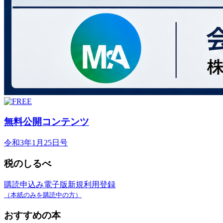
無料公開コンテンツ
令和3年1月25日号
税のしるべ
購読申込み
電子版新規利用登録
（本紙のみを購読中の方）
おすすめの本