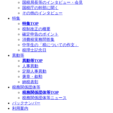
国税局長等のインタビュー・会見
国税庁の幹部に聞く
その他のインタビュー
特集
特集TOP
税制改正の概要
確定申告のポイント
消費税実務問答集
中学生の「税についての作文」
税理士記念日
異動等
異動等TOP
人事異動
定期人事異動
褒章・叙勲
納税表彰
税務関係団体等
税務関係団体等TOP
税務関係団体等ニュース
バックナンバー
利用案内