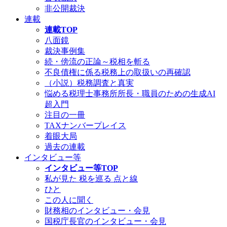
非公開裁決
連載
連載TOP
八面鏡
裁決事例集
続・傍流の正論～税相を斬る
不良債権に係る税務上の取扱いの再確認
（小説）税務調査と真実
悩める税理士事務所所長・職員のための生成AI
超入門
注目の一冊
TAXナンバープレイス
着眼大局
過去の連載
インタビュー等
インタビュー等TOP
私が見た 税を巡る 点と線
ひと
この人に聞く
財務相のインタビュー・会見
国税庁長官のインタビュー・会見