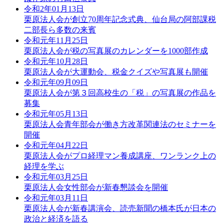
令和2年01月13日
栗原法人会が創立70周年記念式典、仙台局の阿部課税
二部長ら多数の来賓
令和元年11月25日
栗原法人会が税の写真展のカレンダーを1000部作成
令和元年10月28日
栗原法人会が大運動会、税金クイズや写真展も開催
令和元年09月09日
栗原法人会が第３回高校生の「税」の写真展の作品を
募集
令和元年05月13日
栗原法人会青年部会が働き方改革関連法のセミナーを
開催
令和元年04月22日
栗原法人会がプロ経理マン養成講座、ワンランク上の
経理を学ぶ
令和元年03月25日
栗原法人会女性部会が新春懇談会を開催
令和元年03月11日
栗原法人会が新春講演会、読売新聞の橋本氏が日本の
政治と経済を語る