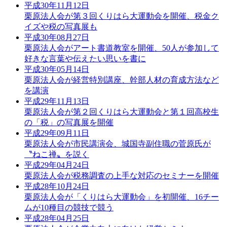
平成30年11月12日
栗原法人会が第３回くりはら大運動会を開催、税金ク
イズや税の写真展も
平成30年08月27日
栗原法人会がアート書道教室を開催、50人が参加して
好きな言葉や伝えたい思いを書に
平成30年05月14日
栗原法人会が経営特別講座、幹部人材の育成方法など
を講演
平成29年11月13日
栗原法人会が第２回くりはら大運動会と第１回高校生
の「税」の写真展を開催
平成29年09月11日
栗原法人会が市民講演会、城国寺副住職の菅原氏が
〝ねこ禅〟を説く
平成29年04月24日
栗原法人会が税務調査の上手な対応のセミナーを開催
平成28年10月24日
栗原法人会が「くりはら大運動会」を初開催、16チー
ムが10種目の競技で競う
平成28年04月25日