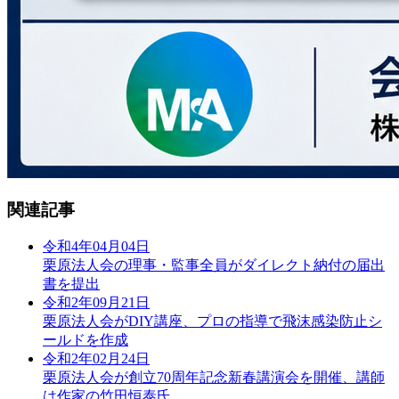
関連記事
令和4年04月04日
栗原法人会の理事・監事全員がダイレクト納付の届出
書を提出
令和2年09月21日
栗原法人会がDIY講座、プロの指導で飛沫感染防止シ
ールドを作成
令和2年02月24日
栗原法人会が創立70周年記念新春講演会を開催、講師
は作家の竹田恒泰氏