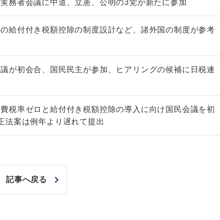
実務者会議に中道、立憲、公明の3党が新たに参加
での給付付き税額控除の制度設計など、諸外国の制度が参考
会議が初会合、国民民主が参加、ヒアリングの候補に日税連
市街地周辺土地の評
&amp;Ａ（二訂版
税込5,060円
消費税率ゼロと給付付き税額控除の導入に向け国民会議を初
正法案は例年より遅れて提出
記事へ戻る