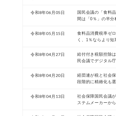
令和8年06月05日
国民会議の「食料品
間は「0％」の半分
令和8年05月15日
食料品消費税率ゼロ
く、1％ならより短
令和8年04月27日
給付付き税額控除は
民会議でデジタル
令和8年04月20日
経団連が税と社会
段階的に精緻化も
令和8年04月13日
社会保障国民会議
ステムメーカーか