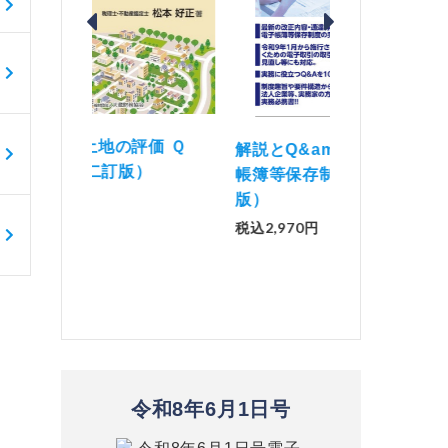
価 Ｑ
「資産承継」（2
解説とQ&amp;Aでわかる 電子
）
No.44）
帳簿等保存制度の実務（改訂
版）
税込1,500円
税込2,970円
令和8年6月1日号