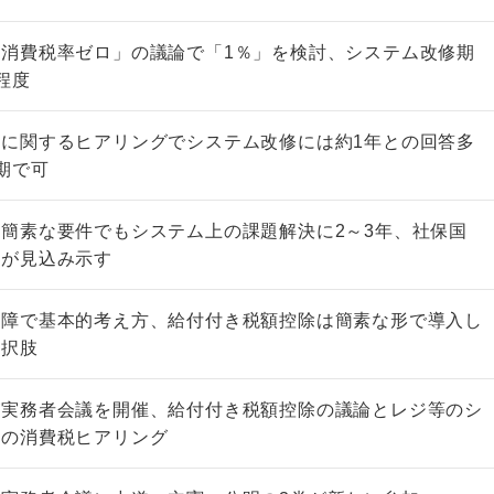
消費税率ゼロ」の議論で「1％」を検討、システム改修期
程度
に関するヒアリングでシステム改修には約1年との回答多
期で可
簡素な要件でもシステム上の課題解決に2～3年、社保国
庁が見込み示す
保障で基本的考え方、給付付き税額控除は簡素な形で導入し
選択肢
非上場株式の評価の仕方と記載
が実務者会議を開催、給付付き税額控除の議論とレジ等のシ
例（令和8年版）
らの消費税ヒアリング
税込4,950円