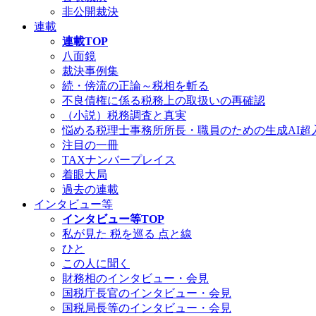
非公開裁決
連載
連載TOP
八面鏡
裁決事例集
続・傍流の正論～税相を斬る
不良債権に係る税務上の取扱いの再確認
（小説）税務調査と真実
悩める税理士事務所所長・職員のための生成AI超
注目の一冊
TAXナンバープレイス
着眼大局
過去の連載
インタビュー等
インタビュー等TOP
私が見た 税を巡る 点と線
ひと
この人に聞く
財務相のインタビュー・会見
国税庁長官のインタビュー・会見
国税局長等のインタビュー・会見