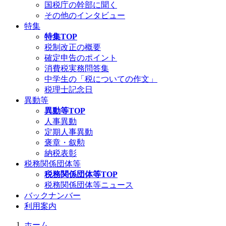
国税庁の幹部に聞く
その他のインタビュー
特集
特集TOP
税制改正の概要
確定申告のポイント
消費税実務問答集
中学生の「税についての作文」
税理士記念日
異動等
異動等TOP
人事異動
定期人事異動
褒章・叙勲
納税表彰
税務関係団体等
税務関係団体等TOP
税務関係団体等ニュース
バックナンバー
利用案内
ホーム