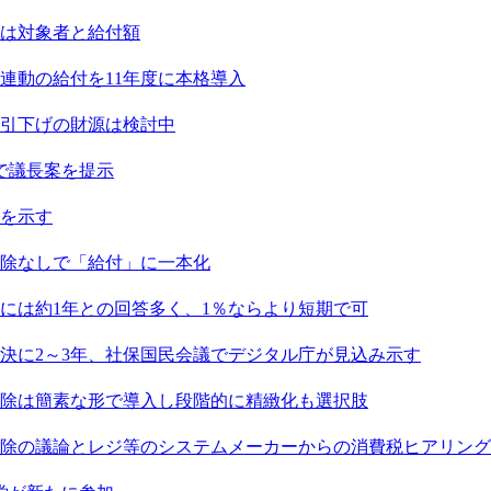
点は対象者と給付額
連動の給付を11年度に本格導入
引下げの財源は検討中
で議長案を提示
を示す
除なしで「給付」に一本化
には約1年との回答多く、1％ならより短期で可
決に2～3年、社保国民会議でデジタル庁が見込み示す
除は簡素な形で導入し段階的に精緻化も選択肢
除の議論とレジ等のシステムメーカーからの消費税ヒアリング