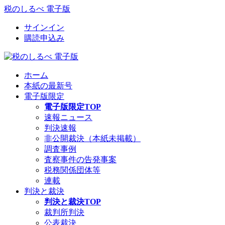
税のしるべ 電子版
サインイン
購読申込み
ホーム
本紙の最新号
電子版限定
電子版限定TOP
速報ニュース
判決速報
非公開裁決（本紙未掲載）
調査事例
査察事件の告発事案
税務関係団体等
連載
判決と裁決
判決と裁決TOP
裁判所判決
公表裁決