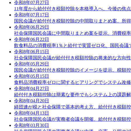
令和8年07月27日
11年度から給付付き税額控除を本格導入へ、今後の焦
令和8年07月17日
国民会議が給付付き税額控除の中間取りまとめ案、所得
令和8年06月29日
社会保障国民会議に中間取りまとめ案を提示、消費税率
令和8年06月22日
飲食料品の消費税率1％と給付で実質ゼロ化、国民会議
令和8年06月15日
社会保障国民会議が給付付き税額控除の将来的な方向性
令和8年05月29日
国民会議が給付付き税額控除のイメージを提示、税額控
令和8年05月15日
食料品消費税率ゼロに関するヒアリングでシステム改修
令和8年04月27日
給付付き税額控除は簡素な要件でもシステム上の課題解
令和8年04月20日
経団連が税と社会保障で基本的考え方、給付付き税額控
令和8年04月13日
社会保障国民会議が実務者会議を開催、給付付き税額控
令和8年03月30日