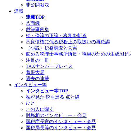
非公開裁決
連載
連載TOP
八面鏡
裁決事例集
続・傍流の正論～税相を斬る
不良債権に係る税務上の取扱いの再確認
（小説）税務調査と真実
悩める税理士事務所所長・職員のための生成AI超
注目の一冊
TAXナンバープレイス
着眼大局
過去の連載
インタビュー等
インタビュー等TOP
私が見た 税を巡る 点と線
ひと
この人に聞く
財務相のインタビュー・会見
国税庁長官のインタビュー・会見
国税局長等のインタビュー・会見