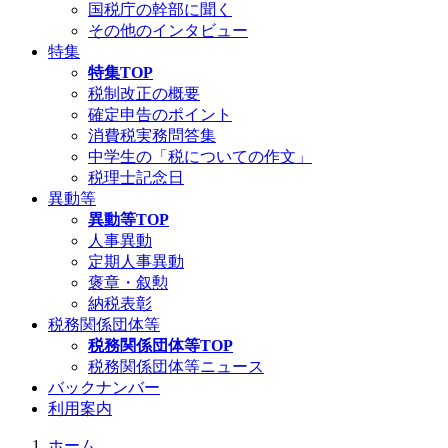
国税庁の幹部に聞く
その他のインタビュー
特集
特集TOP
税制改正の概要
確定申告のポイント
消費税実務問答集
中学生の「税についての作文」
税理士記念日
異動等
異動等TOP
人事異動
定期人事異動
褒章・叙勲
納税表彰
税務関係団体等
税務関係団体等TOP
税務関係団体等ニュース
バックナンバー
利用案内
ホーム