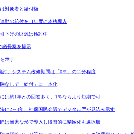
点は対象者と給付額
連動の給付を11年度に本格導入
引下げの財源は検討中
で議長案を提示
を示す
検討、システム改修期間は「0％」の半分程度
除なしで「給付」に一本化
には約1年との回答多く、1％ならより短期で可
決に2～3年、社保国民会議でデジタル庁が見込み示す
除は簡素な形で導入し段階的に精緻化も選択肢