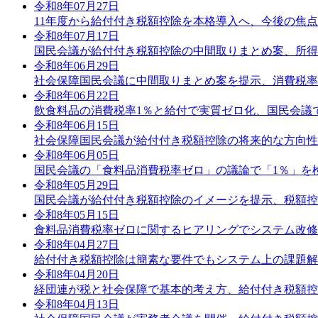
令和8年07月27日
11年度から給付付き税額控除を本格導入へ、今後の焦
令和8年07月17日
国民会議が給付付き税額控除の中間取りまとめ案、所得
令和8年06月29日
社会保障国民会議に中間取りまとめ案を提示、消費税率
令和8年06月22日
飲食料品の消費税率1％と給付で実質ゼロ化、国民会議
令和8年06月15日
社会保障国民会議が給付付き税額控除の将来的な方向性
令和8年06月05日
国民会議の「食料品消費税率ゼロ」の議論で「1％」を
令和8年05月29日
国民会議が給付付き税額控除のイメージを提示、税額控
令和8年05月15日
食料品消費税率ゼロに関するヒアリングでシステム改修
令和8年04月27日
給付付き税額控除は簡素な要件でもシステム上の課題解
令和8年04月20日
経団連が税と社会保障で基本的考え方、給付付き税額控
令和8年04月13日