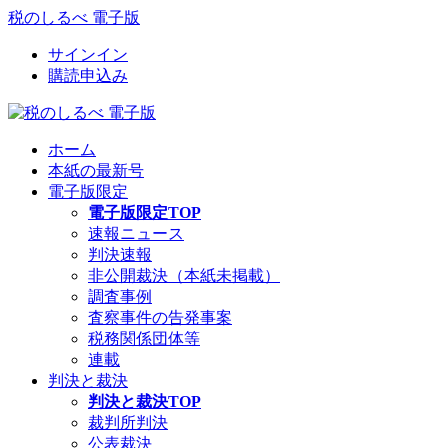
税のしるべ 電子版
サインイン
購読申込み
ホーム
本紙の最新号
電子版限定
電子版限定TOP
速報ニュース
判決速報
非公開裁決（本紙未掲載）
調査事例
査察事件の告発事案
税務関係団体等
連載
判決と裁決
判決と裁決TOP
裁判所判決
公表裁決