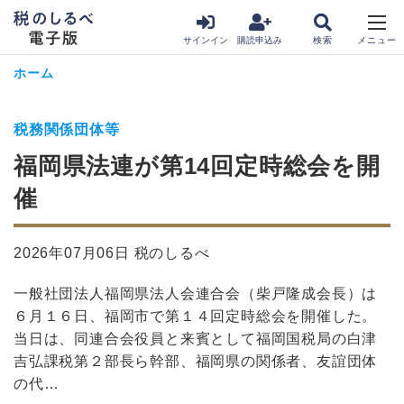
サインイン
購読申込み
ホーム
税務関係団体等
福岡県法連が第14回定時総会を開
催
2026年07月06日 税のしるべ
一般社団法人福岡県法人会連合会（柴戸隆成会長）は
６月１６日、福岡市で第１４回定時総会を開催した。
当日は、同連合会役員と来賓として福岡国税局の白津
吉弘課税第２部長ら幹部、福岡県の関係者、友誼団体
の代…