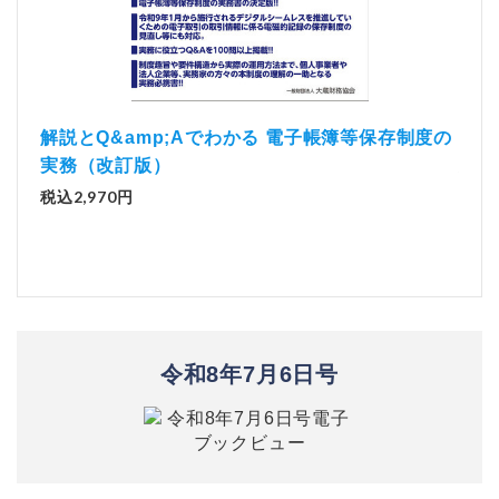
）
「資
解説とQ&amp;Aでわかる 電子帳簿等保存制度の
実務（改訂版）
税込1
税込2,970円
令和8年7月6日号