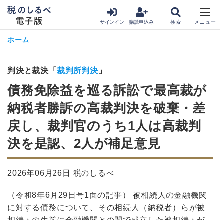
サインイン
購読申込み
ホーム
判決と裁決「
裁判所判決
」
債務免除益を巡る訴訟で最高裁が
納税者勝訴の高裁判決を破棄・差
戻し、裁判官のうち1人は高裁判
決を是認、2人が補足意見
2026年06月26日 税のしるべ
（令和8年6月29日号1面の記事） 被相続人の金融機関
に対する債務について、その相続人（納税者）らが被
相続人の生前に金融機関との間で成立した被相続人が