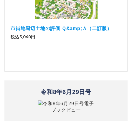
）
「資
解説とQ&amp;Aでわかる 電子帳簿等保存制度の
実務（改訂版）
税込
税込2,970円
令和8年6月29日号